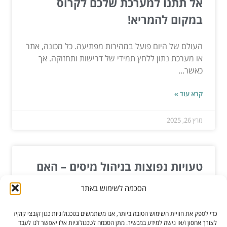
אל תתנו למערכת שלכם לקרוס
במקום להמריא!
העולם של היום פועל במהירות מפתיעה. כל מכונה, אתר
או מערכת נתון ללחץ תמידי של דרישות ותחזוקה. אך
כאשר...
קרא עוד »
מרץ 26, 2025
טעויות נפוצות בניהול מיסים – האם
יועץ מס יכול להציל אותנו?
הסכמה לשימוש באתר
ניהול מיסים הוא כמו הליכה על חבל דק – כל צעד לא נכון
כדי לספק את חוויית השימוש הטובה ביותר, אנו משתמשים בטכנולוגיות כגון קובצי קוקיז
עלול להוביל לתוצאות לא רצויות. עם כל השינויים...
לצורך אחסון ו/או גישה למידע במכשיר. מתן הסכמה לטכנולוגיות אלו יאפשר לנו לעבד