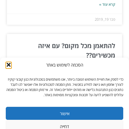
קרא עוד »
פבר 19, 2019
להתאמן מכל מקום? עם איזה
מכשירים??
הסכמה לשימוש באתר
לא מעט אנשים בכל רחבי העולם בוחרים להתאמן בכל
מקום שירצו ובכל זמן שיבחרו בעזרת מכשירים
כדי לספק את חוויית השימוש הטובה ביותר, אנו משתמשים בטכנולוגיות כגון קובצי קוקיז
המאפשרים להם...
לצורך אחסון ו/או גישה למידע במכשיר. מתן הסכמה לטכנולוגיות אלו יאפשר לנו לעבד
נתונים כגון התנהגות גלישה או מזהים ייחודיים באתר זה. אי־מתן הסכמה או ביטול הסכמה
עלולים להשפיע לרעה על תכונות ופונקציות מסוימות באתר.
קרא עוד »
נוב 24, 2020
אישור
דחייה