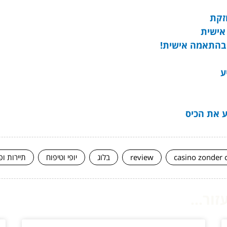
זקת
אישית
ם בהתאמה אישית!
ע
ע את הכיס
casino zonder 
review
בלוג
יופי וטיפוח
תיירות ופ
ור...