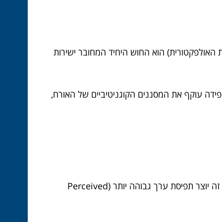
 האולפקטורית) הוא החוש היחיד המחובר ישירות
קפידה עוקף את המסננים הקוגניטיביים של האורח,
ניחוח מורכב, כזה שאינו זמין בכל חנות, מעביר מסר של איכות ושל מחשבה על כל פרט קטן. זה יוצר תפיסת ערך גבוהה יותר (Perceived