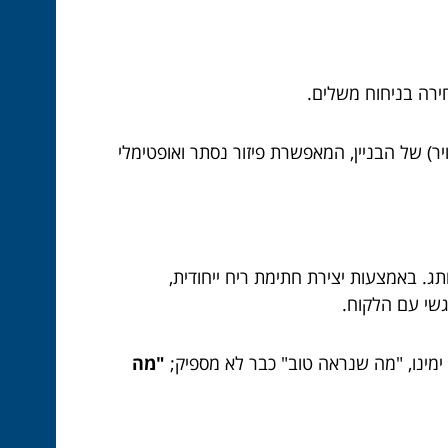
ירה בניחוח משלים.
וחשבת המחוברת למערכת ה-HVAC (חימום, אוורור ומיזוג אוויר) של הבניין, המאפשרת פיזור נסתר ואופטימלי
ג. באמצעות יצירת חתימת ריח ייחודית,
גשי עם הלקוח.
ימינו, "מה שנראה טוב" כבר לא מספיק;
"מה