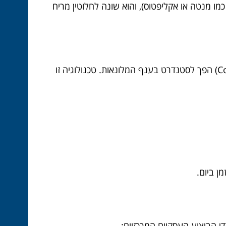
כמו מנטה או אקליפטוס), והוא שונה לחלוטין מריח
העברת הניחוח היא קריטית לא פחות מהניחוח עצמו. שימוש במפיצי ריח המבוססים על דיפוזיה קרה (Cold Diffusion) הפך לסטנדרט בענף המלונאות. טכנולוגיה זו
ן ביום.
 הביצוע העסקיים המרכזיים: