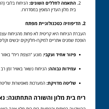
התאמה לחללים השונים:
הניחוח בלובי (הא
בית מלון העדין המופץ במסדרורו.
2. הדיפוזיה כטכנולוגיית מפתח
הופכת שמנים אתריים למיקרו-חלקיקים יבשים וקלי
פיזור אחיד ועקבי:
מונע "הצפת ריח" באזור 
עמידות גבוהה:
הניחוח נשאר באוויר זמן רב 
שליטה מדויקת:
המערכות מאפשרות שליטה די
ריח בית מלון והשורה התחתונה: נא
ההשקעה בפיתוח והטמעת ריח בית מלון אינה הוצאה