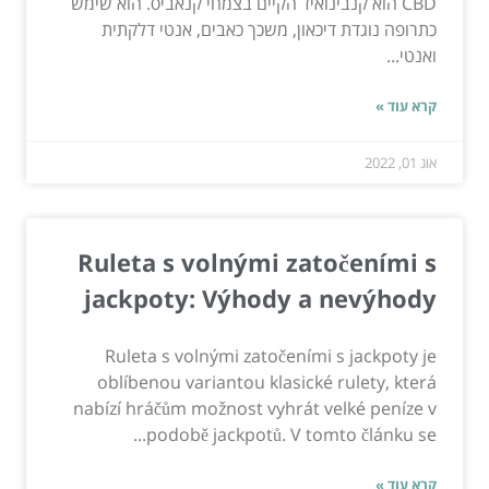
CBD הוא קנבינואיד הקיים בצמחי קנאביס. הוא שימש
כתרופה נוגדת דיכאון, משכך כאבים, אנטי דלקתית
ואנטי...
קרא עוד »
אוג 01, 2022
Ruleta s volnými zatočeními s
jackpoty: Výhody a nevýhody
Ruleta s volnými zatočeními s jackpoty je
oblíbenou variantou klasické rulety, která
nabízí hráčům možnost vyhrát velké peníze v
podobě jackpotů. V tomto článku se...
קרא עוד »