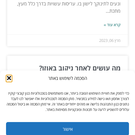
ונעים לתינוקך לישון בו. עריסות עשויות בדרך כלל מעץ,
מתכת...
קרא עוד »
מרץ 06, 2023
מה עושים לאחר ניקוב באוזן?
הסכמה לשימוש באתר
שנן לא מעט סיבות אשר בגללם אנו מנקבים חורים
באוזניים. ניקוב חורים נועד לילדים ומבוגרים, לנשים
כדי לספק את חוויית השימוש הטובה ביותר, אנו משתמשים בטכנולוגיות כגון קובצי קוקיז
וגברים:...
לצורך אחסון ו/או גישה למידע במכשיר. מתן הסכמה לטכנולוגיות אלו יאפשר לנו לעבד
נתונים כגון התנהגות גלישה או מזהים ייחודיים באתר זה. אי־מתן הסכמה או ביטול הסכמה
עלולים להשפיע לרעה על תכונות ופונקציות מסוימות באתר.
קרא עוד »
ינו 25, 2020
אישור