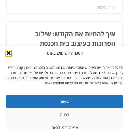
ינו 11, 2024
איך להחיות את הקודש: שילוב
הפרוכות בעיצוב בית הכנסת
הסכמה לשימוש באתר
בית הכנסת הוא לא רק מקום תפילה, אלא גם חלל
שמזמין תחושה של קדושה, רצינות ולעיתים גם שמחה.
כדי לספק את חוויית השימוש הטובה ביותר, אנו משתמשים בטכנולוגיות כגון קובצי קוקיז
כשמדברים על...
לצורך אחסון ו/או גישה למידע במכשיר. מתן הסכמה לטכנולוגיות אלו יאפשר לנו לעבד
נתונים כגון התנהגות גלישה או מזהים ייחודיים באתר זה. אי־מתן הסכמה או ביטול הסכמה
עלולים להשפיע לרעה על תכונות ופונקציות מסוימות באתר.
קרא עוד »
אוג 22, 2024
אישור
דחייה
כל הזכויות שמורות ל-הגורו מקלקן
צפייה בהעדפות