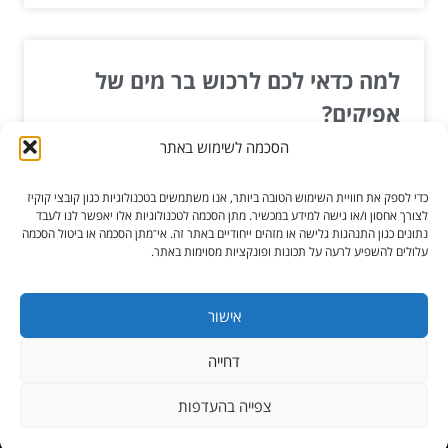
למה כדאי לכם לרכוש בר מים של
אפיקים?
הסכמה לשימוש באתר
אפיקים הוא בר מים המגיש משקאות בריאים ומזינים.
החברה הוקמה על ידי שני חברים, שרצו ליצור מקום שבו
כדי לספק את חוויית השימוש הטובה ביותר, אנו משתמשים בטכנולוגיות כגון קובצי קוקיז
אנשים...
לצורך אחסון ו/או גישה למידע במכשיר. מתן הסכמה לטכנולוגיות אלו יאפשר לנו לעבד
נתונים כגון התנהגות גלישה או מזהים ייחודיים באתר זה. אי־מתן הסכמה או ביטול הסכמה
עלולים להשפיע לרעה על תכונות ופונקציות מסוימות באתר.
קרא עוד »
אוג 18, 2022
אישור
דחייה
כל הזכויות שמורות ל-הגורו מקלקן
צפייה בהעדפות