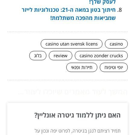
לעסק שלך!
חיתוך בטון במאה ה-21: טכנולוגיות לייזר
שמביאות מהפכה משתלמת!
casino utan svensk licens
casino
casino zonder crucks
review
בלוג
יופי וטיפוח
תיירות ופנאי
המשך לעוד מאמרים שיוכלו לעזור...
האם ניתן ללמוד גיטרה אונליין?
תמיד רציתם לנגן בגיטרה, לפרוט יפה ונכון על