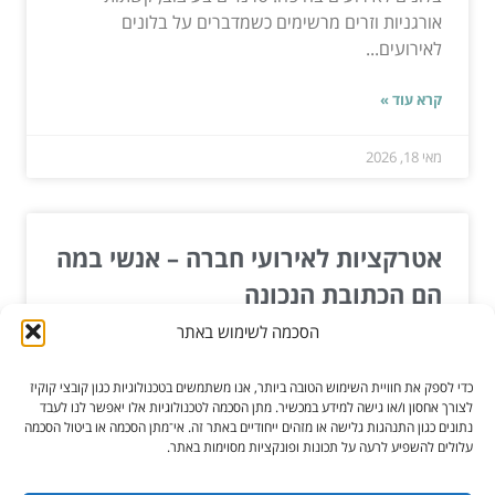
אורגניות וזרים מרשימים כשמדברים על בלונים
לאירועים...
קרא עוד »
מאי 18, 2026
אטרקציות לאירועי חברה – אנשי במה
הם הכתובת הנכונה
הסכמה לשימוש באתר
תוהים אילו אטרקציות לאירועי חברה יוכלו להפוך את
אירוע החברה שאתם מתכוונים לקיים לכזה שיהיה הרבה
כדי לספק את חוויית השימוש הטובה ביותר, אנו משתמשים בטכנולוגיות כגון קובצי קוקיז
יותר...
לצורך אחסון ו/או גישה למידע במכשיר. מתן הסכמה לטכנולוגיות אלו יאפשר לנו לעבד
נתונים כגון התנהגות גלישה או מזהים ייחודיים באתר זה. אי־מתן הסכמה או ביטול הסכמה
עלולים להשפיע לרעה על תכונות ופונקציות מסוימות באתר.
קרא עוד »