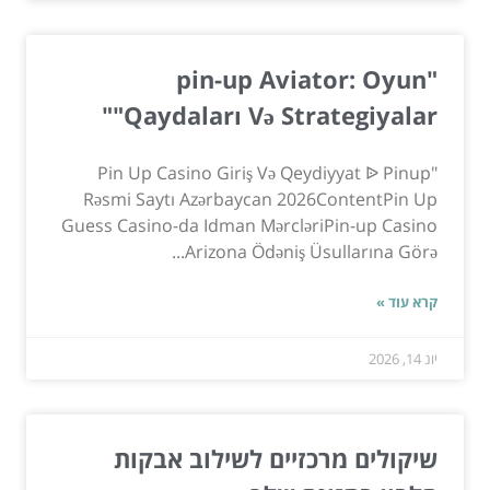
"pin-up Aviator: Oyun
Qaydaları Və Strategiyalar""
"Pin Up Casino Giriş Və Qeydiyyat ᐉ Pinup
Rəsmi Saytı Azərbaycan 2026ContentPin Up
Guess Casino-da Idman MərcləriPin-up Casino
Arizona Ödəniş Üsullarına Görə...
קרא עוד »
יונ 14, 2026
שיקולים מרכזיים לשילוב אבקות