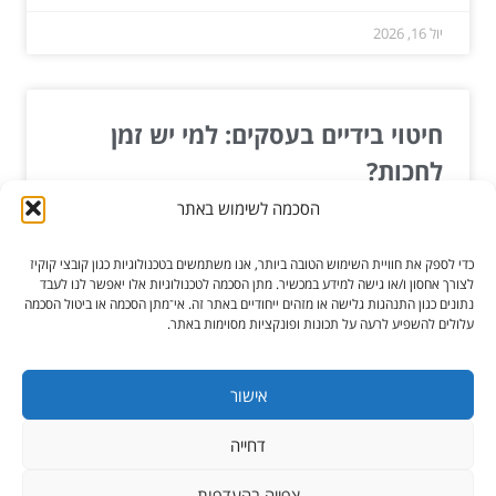
יול 16, 2026
חיטוי בידיים בעסקים: למי יש זמן
לחכות?
הסכמה לשימוש באתר
בעידן שבו אנחנו חיים, בריאות הציבור עלתה לראש
סדרי העדיפויות של כל בעל עסק. חיידקים ויתושים הם
כדי לספק את חוויית השימוש הטובה ביותר, אנו משתמשים בטכנולוגיות כגון קובצי קוקיז
לא...
לצורך אחסון ו/או גישה למידע במכשיר. מתן הסכמה לטכנולוגיות אלו יאפשר לנו לעבד
נתונים כגון התנהגות גלישה או מזהים ייחודיים באתר זה. אי־מתן הסכמה או ביטול הסכמה
עלולים להשפיע לרעה על תכונות ופונקציות מסוימות באתר.
קרא עוד »
פבר 24, 2025
אישור
דחייה
כל הזכויות שמורות ל-הגורו מקלקן
צפייה בהעדפות