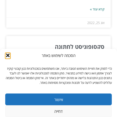
קרא עוד »
אוג 25, 2022
סקסופוניסט לחתונה
הסכמה לשימוש באתר
עבור רבים מאיתנו, חתונה היא משהו שאנו מצפים לה,
וכשהיא מגיעה, היא יכולה להיות אחת הזיכרונות
כדי לספק את חוויית השימוש הטובה ביותר, אנו משתמשים בטכנולוגיות כגון קובצי קוקיז
המשפיעים...
לצורך אחסון ו/או גישה למידע במכשיר. מתן הסכמה לטכנולוגיות אלו יאפשר לנו לעבד
נתונים כגון התנהגות גלישה או מזהים ייחודיים באתר זה. אי־מתן הסכמה או ביטול הסכמה
עלולים להשפיע לרעה על תכונות ופונקציות מסוימות באתר.
קרא עוד »
ינו 17, 2022
אישור
דחייה