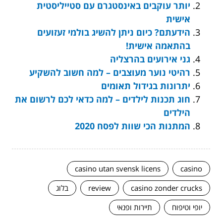
יותר עוקבים באינסטגרם עם סטייליסטית
אישית
הידעתם? כיום ניתן להשיג בולמי זעזועים
בהתאמה אישית!
גני אירועים בהרצליה
רהיטי נוער מעוצבים – למה חשוב להשקיע
יתרונות בגידול תאומים
חוג תכנות לילדים – למה כדאי לכם לרשום את
הילדים
המתנות הכי שוות לפסח 2020
casino utan svensk licens
casino
casino zonder crucks
review
בלוג
יופי וטיפוח
תיירות ופנאי