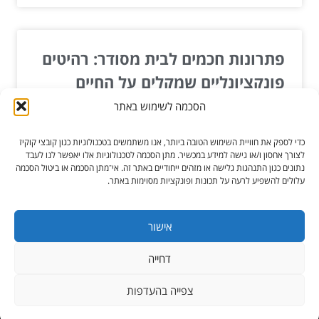
פתרונות חכמים לבית מסודר: רהיטים
פונקציונליים שמקלים על החיים
הסכמה לשימוש באתר
אתה בטח מכיר את הסיטואציה: הבית מלא, החפצים
מתפזרים בכל פינה, והרצון בסביבה מסודרת ונעימה רק
כדי לספק את חוויית השימוש הטובה ביותר, אנו משתמשים בטכנולוגיות כגון קובצי קוקיז
גדל. אבל...
לצורך אחסון ו/או גישה למידע במכשיר. מתן הסכמה לטכנולוגיות אלו יאפשר לנו לעבד
נתונים כגון התנהגות גלישה או מזהים ייחודיים באתר זה. אי־מתן הסכמה או ביטול הסכמה
עלולים להשפיע לרעה על תכונות ופונקציות מסוימות באתר.
קרא עוד »
אוג 27, 2025
אישור
דחייה
כל הזכויות שמורות ל-הגורו מקלקן
צפייה בהעדפות