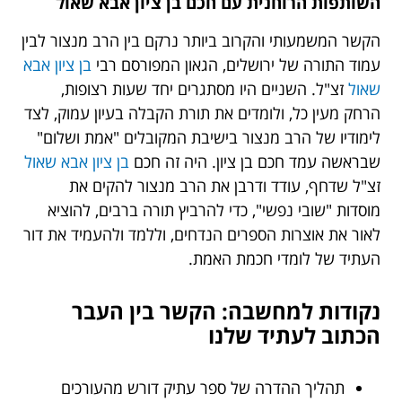
השותפות הרוחנית עם חכם בן ציון אבא שאול
הקשר המשמעותי והקרוב ביותר נרקם בין הרב מנצור לבין
עמוד התורה של ירושלים, הגאון המפורסם רבי
בן ציון אבא
שאול
זצ"ל. השניים היו מסתגרים יחד שעות רצופות,
הרחק מעין כל, ולומדים את תורת הקבלה בעיון עמוק, לצד
לימודיו של הרב מנצור בישיבת המקובלים "אמת ושלום"
שבראשה עמד חכם בן ציון. היה זה חכם
בן ציון אבא שאול
זצ"ל שדחף, עודד ודרבן את הרב מנצור להקים את
מוסדות "שובי נפשי", כדי להרביץ תורה ברבים, להוציא
לאור את אוצרות הספרים הנדחים, וללמד ולהעמיד את דור
העתיד של לומדי חכמת האמת.
נקודות למחשבה: הקשר בין העבר
הכתוב לעתיד שלנו
תהליך ההדרה של ספר עתיק דורש מהעורכים