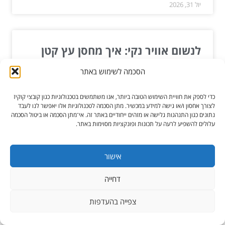
יול 31, 2026
לנשום אוויר נקי: איך מחסן עץ קטן
בחצר משנה את כל המשחק לסביבה?
הסכמה לשימוש באתר
לא ברור איך מחסן עץ קטן, כזה שכולם מעלימים ממנו
כדי לספק את חוויית השימוש הטובה ביותר, אנו משתמשים בטכנולוגיות כגון קובצי קוקיז
עין כשמדברים על איכות סביבה, יכול להוות פצצה
לצורך אחסון ו/או גישה למידע במכשיר. מתן הסכמה לטכנולוגיות אלו יאפשר לנו לעבד
נתונים כגון התנהגות גלישה או מזהים ייחודיים באתר זה. אי־מתן הסכמה או ביטול הסכמה
ירוקה...
עלולים להשפיע לרעה על תכונות ופונקציות מסוימות באתר.
קרא עוד »
אישור
יונ 11, 2025
דחייה
צפייה בהעדפות
למה נותנים מתנות רק בחגי תישרי