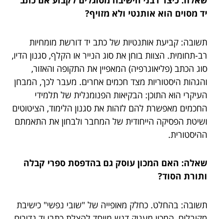
שאלה: כיצד רבני הישיבה מסוגלים לקבוע אם כתב
יד מסוים הוא אותנטי ולא מזויף?
תשובה: קביעת אותנטיות של כתב יד דורשת מומחיות
רב-תחומית. הצוות בוחן את סוג הנייר או הקלף, סגנון הדיו,
סוג הכתב (פליאוגרפיה) המאפיין את התקופה והאזור,
והגהות היסטוריות מצד חכמים אחרים. מעבר לכך, המבחן
העיקרי הוא התוכן: הבקיאות הפנומנלית של תלמידי
החכמים מאפשרת להם לזהות את סגנון הלימוד, הציטוטים
ושיטת הפסיקה הייחודית של המחבר ולבחון את התאמתם
ההיסטורית.
שאלה: האם המכון עוסק גם בהדפסת ספרי קבלה
ותורת הסוד?
תשובה: בהחלט. כחלק מאופייה של "שובי נפשי" כישיבת
מקובלים, המכון מעניק דגש מיוחד להצלת כתבי יד נדירים