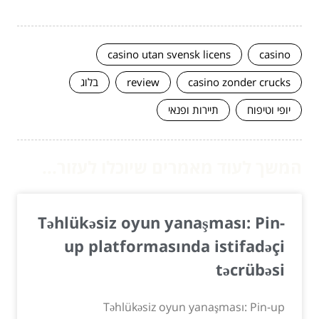
casino utan svensk licens
casino
casino zonder crucks
review
בלוג
יופי וטיפוח
תיירות ופנאי
המשך לעוד מאמרים שיוכלו לעזור...
Təhlükəsiz oyun yanaşması: Pin-
up platformasında istifadəçi
təcrübəsi
Təhlükəsiz oyun yanaşması: Pin-up