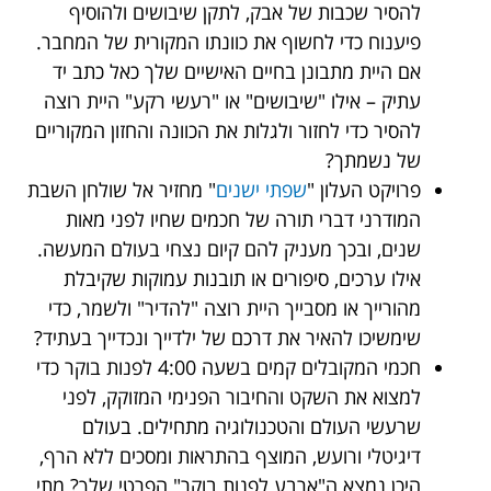
להסיר שכבות של אבק, לתקן שיבושים ולהוסיף
פיענוח כדי לחשוף את כוונתו המקורית של המחבר.
אם היית מתבונן בחיים האישיים שלך כאל כתב יד
עתיק – אילו "שיבושים" או "רעשי רקע" היית רוצה
להסיר כדי לחזור ולגלות את הכוונה והחזון המקוריים
של נשמתך?
פרויקט העלון "
שפתי ישנים
" מחזיר אל שולחן השבת
המודרני דברי תורה של חכמים שחיו לפני מאות
שנים, ובכך מעניק להם קיום נצחי בעולם המעשה.
אילו ערכים, סיפורים או תובנות עמוקות שקיבלת
מהורייך או מסבייך היית רוצה "להדיר" ולשמר, כדי
שימשיכו להאיר את דרכם של ילדייך ונכדייך בעתיד?
חכמי המקובלים קמים בשעה 4:00 לפנות בוקר כדי
למצוא את השקט והחיבור הפנימי המזוקק, לפני
שרעשי העולם והטכנולוגיה מתחילים. בעולם
דיגיטלי ורועש, המוצף בהתראות ומסכים ללא הרף,
היכן נמצא ה"ארבע לפנות בוקר" הפרטי שלך? מתי