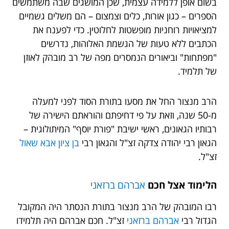
בשום אופן ללמידה עצמית, שכן המושגים שבה משתמשים
הספרים – כגון אורות, כלים וצמצום – הם משלים גשמיים
למציאויות רוחניות מופשטות לחלוטין. כדי לפענח את
הכתבים ללא טעות של הגשמת האלוהות, נדרשים
"מפתחות" וביאורים הנמסרים מפה של רב מובהק לאוזן
של תלמיד.
הרב מנצור החל את מסעו בתורת הסוד לפני למעלה
מ-50 שנה, וזאת על פי דחיפתם והוראתם הישירה של
רבותיו הגאונים, ראשי ישיבת "פורת יוסף" המיתולוגית –
הגאון רבי יהודה צדקה זצ"ל והגאון רבי
בן ציון אבא שאול
זצ"ל.
הלימוד אצל חכם
אברהם ברזאני
רבו המובהק של הרב מנצור בתורת הנסתר היה המקובל
הגדול רבי
אברהם ברזאני
זצ"ל. חכם אברהם היה תלמידו