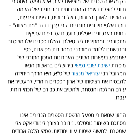
רק מלאכה טכנית של מוציאים לאור, אלא מפעל היסטורי
חיוני להצלת נשמתה התרבותית והרוחנית של האומה
היהודית. לאורך הדורות, בשל נדודים, רדיפות ופרעות,
נותרו אלפי חיבורים תורניים יקרי ערך בגדר "מת מצווה" –
גנוזים בארכיונים אפלים, דועכים על דפים עתיקים
מתפוררים וממתינים ליד גואלת. הצלת ספרים אלו משכחה
והנגשתם ללומד המודרני במהדורות מפוארות, כפי
שמבצע בעשרות השנים האחרונות המכון התורני של
מוסדות
ישיבת שובי נפשי
בירושלים בראשות הגאון
המקובל רבי
עזריאל מנצור
שליט"א, היא הדרך היחידה
להבטיח את רציפותו של ארון הספרים היהודי, להעשיר את
עולם ההלכה והנסתר, ולהשיב את כבודם של חכמי דורות
עברו.
החזון שמאחורי מפעל הדפסת הספרים הנדירים אינו
מסתכם בשימור נוסטלגי. מדובר בצורך לימודי אקטואלי
שמטרתו לחשוף שיטות עיון ייחודיות, פסקי הלכה אבודים