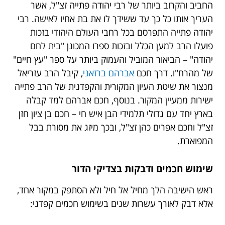
החביב והקרוב ביותר של רבי יהודה פתייה זצ"ל, אשר
העריך אותו כל כך עד ששידך לו את בת אחיו לאישה. רבי
יהודה פתייה התפרסם בכל רחבי העולם היהודי בזכות
פועלו הרב למען הכלל ובזכות ספרו המכונן "בית לחם
יהודה" – הביאור המוביל והעמוק ביותר על ספר "עץ חיים"
של מהרח"ו. דרך חכם
אברהם ברזאני
, קיבל הרב עזריאל
מנצור את שיטת העיון המקורית והקפדנית של הרב פתייה
ישירות ממעיין המקור. בנוסף, חכם אברהם למד קבלה
בארץ יחד עם גדולי תלמידי הבן איש חי – חכם בן ציון חזן
זצ"ל וחכם אפרים כהן זצ"ל, ובכך מיזג את מסורת בבל
המפוארת.
שימוש חכמים ודבקות בצדיקי הדור
ראש הישיבה הלך מחיל אל חיל ולא הסתפק במקור אחד,
אלא דבק לאורך עשרות שנים בשימוש חכמים קפדני: