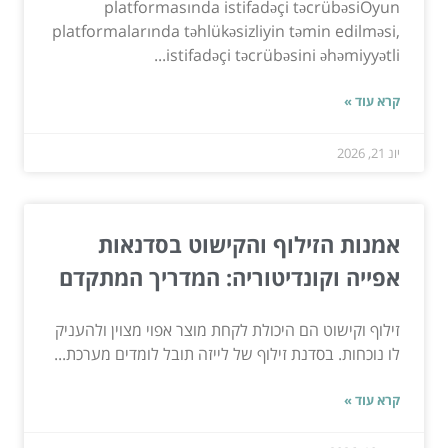
platformasında istifadəçi təcrübəsiOyun
platformalarında təhlükəsizliyin təmin edilməsi,
istifadəçi təcrübəsini əhəmiyyətli...
קרא עוד »
יונ 21, 2026
אמנות הזילוף והקישוט בסדנאות
אפייה וקונדיטוריה: המדריך המתקדם
זילוף וקישוט הם היכולת לקחת מוצר אפוי מצוין ולהעניק
לו נוכחות. בסדנת זילוף של לייזה תובל לומדים מערכת...
קרא עוד »