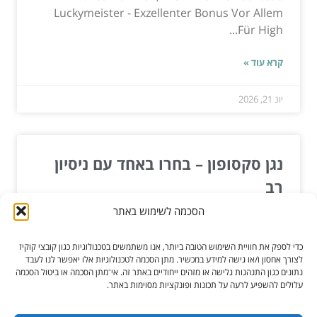
Luckymeister - Exzellenter Bonus Vor Allem
Für High...
קרא עוד »
יונ 21, 2026
נגן סקסופון – בחרו באחד עם ניסיון
רב
הסכמה לשימוש באתר
אם תרצו את הטוב ביותר עבור האירוע שלכם אז יהיה
כדאי לכם לחפש אחר נגן סקסופון אשר יהיה בעל ניסיון
כדי לספק את חוויית השימוש הטובה ביותר, אנו משתמשים בטכנולוגיות כגון קובצי קוקיז
עשיר...
לצורך אחסון ו/או גישה למידע במכשיר. מתן הסכמה לטכנולוגיות אלו יאפשר לנו לעבד
נתונים כגון התנהגות גלישה או מזהים ייחודיים באתר זה. אי־מתן הסכמה או ביטול הסכמה
עלולים להשפיע לרעה על תכונות ופונקציות מסוימות באתר.
קרא עוד »