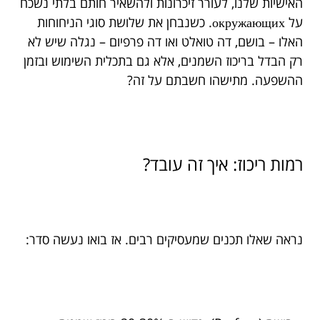
האישיות שלנו, לעורר זיכרונות ולהשאיר חותם בלתי נשכח
על окружающих. כשנבחן את שלושת סוגי הניחוחות
האלו – בושם, דה טואלט ואו דה פרפיום – נגלה שיש לא
רק הבדל בריכוז השמנים, אלא גם בתכלית השימוש ובזמן
ההשפעה. מתישהו חשבתם על זה?
רמות ריכוז: איך זה עובד?
נראה שאלו תכנים שמעסיקים רבים. אז בואו נעשה סדר: