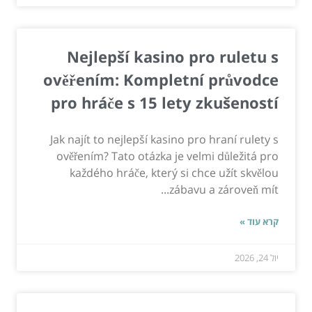
Nejlepší kasino pro ruletu s
ověřením: Kompletní průvodce
pro hráče s 15 lety zkušeností
Jak najít to nejlepší kasino pro hraní rulety s
ověřením? Tato otázka je velmi důležitá pro
každého hráče, který si chce užít skvělou
zábavu a zároveň mít...
קרא עוד »
יול 24, 2026