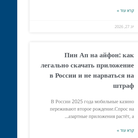
קרא עוד »
יונ 27, 2026
Пин Ап на айфон: как
легально скачать приложение
в России и не нарваться на
штраф
В России 2025 года мобильные казино
переживают второе рождение.Спрос на
азартные приложения растёт, а...
קרא עוד »