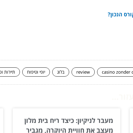
רס הנכון?
casino zonder 
review
בלוג
יופי וטיפוח
תיירות ופ
ור...
מעבר לניקיון: כיצד ריח בית מלון
מעצב את חוויית היוקרה, מגביר