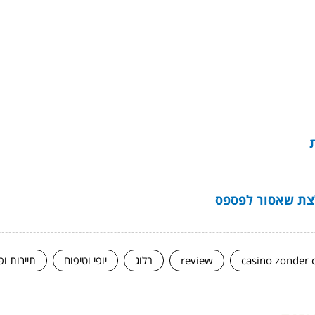
צת שאסור לפספס
casino zonder 
review
בלוג
יופי וטיפוח
תיירות ופ