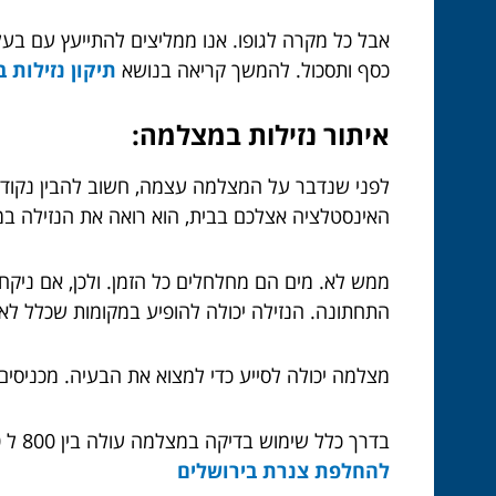
אבל כל מקרה לגופו. אנו ממליצים להתייעץ עם בעל
כסף ותסכול. להמשך קריאה בנושא
תיקון נזילות בירו
איתור נזילות במצלמה:
לפני שנדבר על המצלמה עצמה, חשוב להבין נקודה א
האינסטלציה אצלכם בבית, הוא רואה את הנזילה במי
התחתונה. הנזילה יכולה להופיע במקומות שכלל לא
מצלמה יכולה לסייע כדי למצוא את הבעיה. מכניסי
בדרך כלל שימוש בדיקה במצלמה עולה בין 800 ל 1500 ₪ תלוי במקרה שלכם. זה כמובן במידה ורלוונטי, יחסוך לכם הרבה כסף ומאמץ. למידע בנושא
להחלפת צנרת בירושלים