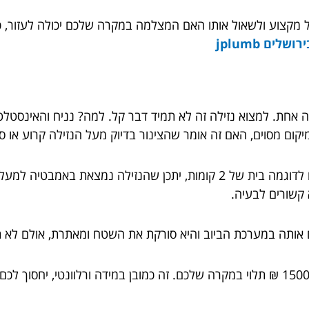
 מקצוע ולשאול אותו האם המצלמה במקרה שלכם יכולה לעזור, כי 
שלים jplumb
חת. למצוא נזילה זה לא תמיד דבר קל. למה? נניח והאינסטלטור
קום מסוים, האם זה אומר שהצינור בדיוק מעל הנזילה קרוע או ס
ממש לא. מים הם מחלחלים כל הזמן. ולכן, אם ניקח לדוגמה בית של 2 קומות, י
 קשורים לבעיה.
ם אותה במערכת הביוב והיא סורקת את השטח ומאתרת, אולם לא ת