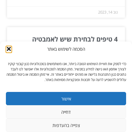
נוב 14, 2023
4 טיפים לבחירת שיש לאמבטיה
הסכמה לשימוש באתר
שיש משמש אותנו במקומות רבים בחדר האמבטיה, כולל
הכיור והמשטח לידו, אסלות ועוד. בחירה נכונה של שיש
כדי לספק את חוויית השימוש הטובה ביותר, אנו משתמשים בטכנולוגיות כגון קובצי קוקיז
תתרום...
לצורך אחסון ו/או גישה למידע במכשיר. מתן הסכמה לטכנולוגיות אלו יאפשר לנו לעבד
נתונים כגון התנהגות גלישה או מזהים ייחודיים באתר זה. אי־מתן הסכמה או ביטול הסכמה
עלולים להשפיע לרעה על תכונות ופונקציות מסוימות באתר.
קרא עוד »
אוק 21, 2019
אישור
דחייה
כל הזכויות שמורות ל-הגורו מקלקן
צפייה בהעדפות