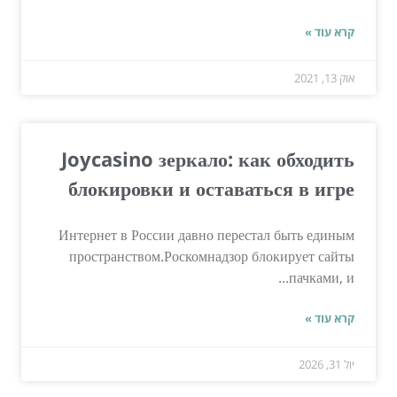
קרא עוד »
אוק 13, 2021
Joycasino зеркало: как обходить
блокировки и оставаться в игре
Интернет в России давно перестал быть единым
пространством.Роскомнадзор блокирует сайты
пачками, и...
קרא עוד »
יול 31, 2026