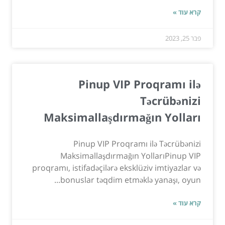
קרא עוד »
פבר 25, 2023
Pinup VIP Proqramı ilə
Təcrübənizi
Maksimallaşdırmağın Yolları
Pinup VIP Proqramı ilə Təcrübənizi
Maksimallaşdırmağın YollarıPinup VIP
proqramı, istifadəçilərə eksklüziv imtiyazlar və
bonuslar təqdim etməklə yanaşı, oyun...
קרא עוד »