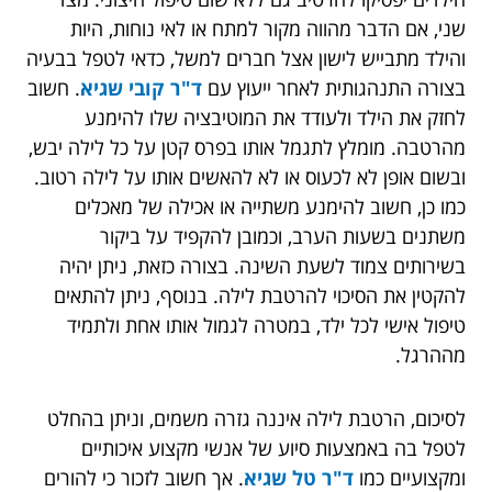
שני, אם הדבר מהווה מקור למתח או לאי נוחות, היות
והילד מתבייש לישון אצל חברים למשל, כדאי לטפל בבעיה
בצורה התנהגותית לאחר ייעוץ עם
ד"ר קובי שגיא
. חשוב
לחזק את הילד ולעודד את המוטיבציה שלו להימנע
מהרטבה. מומלץ לתגמל אותו בפרס קטן על כל לילה יבש,
ובשום אופן לא לכעוס או לא להאשים אותו על לילה רטוב.
כמו כן, חשוב להימנע משתייה או אכילה של מאכלים
משתנים בשעות הערב, וכמובן להקפיד על ביקור
בשירותים צמוד לשעת השינה. בצורה כזאת, ניתן יהיה
להקטין את הסיכוי להרטבת לילה. בנוסף, ניתן להתאים
טיפול אישי לכל ילד, במטרה לגמול אותו אחת ולתמיד
מההרגל.
לסיכום, הרטבת לילה איננה גזרה משמים, וניתן בהחלט
לטפל בה באמצעות סיוע של אנשי מקצוע איכותיים
ומקצועיים כמו
ד"ר טל שגיא
. אך חשוב לזכור כי להורים