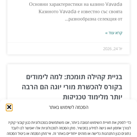
Основни характеристики на казино Vavada
Казиното Vavada е известно със своята
разнообразна селекция от...
קרא עוד »
יול 24, 2026
בניית קהילה תומכת: למה לימודים
בקורס להכשרת מורי יוגה הם הרבה
יותר מלימוד טכניקות
הסכמה לשימוש באתר
האם אי פעם חשבת שהדרך הטובה ביותר ללמוד יוגה
היא דרך קהילה חמה, תומכת ומשפיעה? משהו מעבר
כדי לספק את חוויית השימוש הטובה ביותר, אנו משתמשים בטכנולוגיות כגון קובצי קוקיז
לתרגול הפרטי...
לצורך אחסון ו/או גישה למידע במכשיר. מתן הסכמה לטכנולוגיות אלו יאפשר לנו לעבד
נתונים כגון התנהגות גלישה או מזהים ייחודיים באתר זה. אי־מתן הסכמה או ביטול הסכמה