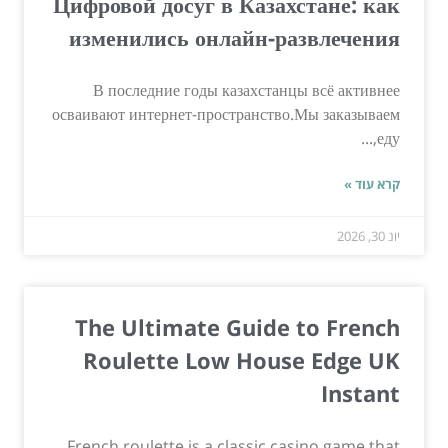
Цифровой досуг в Казахстане: как
изменились онлайн-развлечения
В последние годы казахстанцы всё активнее
осваивают интернет-пространство.Мы заказываем
еду,...
קרא עוד »
יונ 30, 2026
The Ultimate Guide to French
Roulette Low House Edge UK
Instant
French roulette is a classic casino game that