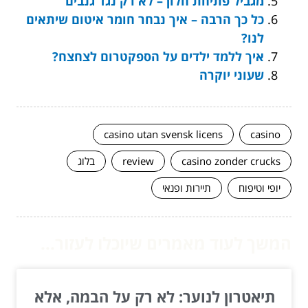
מגביל פתיחת חלון – לא רק נגד גנבים
כל כך הרבה – איך נבחר חומר איטום שיתאים
לנו?
איך ללמד ילדים על הספקטרום לצחצח?
שעוני יוקרה
casino utan svensk licens
casino
casino zonder crucks
review
בלוג
יופי וטיפוח
תיירות ופנאי
המשך לעוד מאמרים שיוכלו לעזור...
תיאטרון לנוער: לא רק על הבמה, אלא