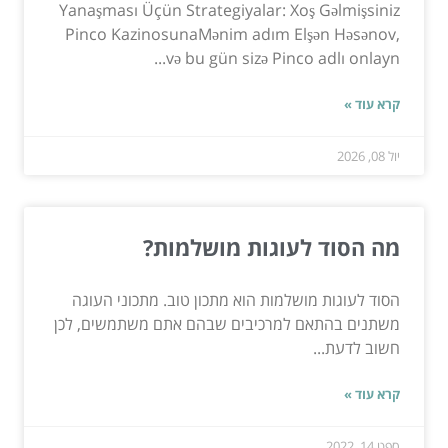
Yanaşması Üçün Strategiyalar: Xoş Gəlmişsiniz
Pinco KazinosunaMənim adım Elşən Həsənov,
və bu gün sizə Pinco adlı onlayn...
קרא עוד »
יול 08, 2026
מה הסוד לעוגות מושלמות?
הסוד לעוגות מושלמות הוא מתכון טוב. מתכוני העוגה
משתנים בהתאם למרכיבים שבהם אתם משתמשים, לכן
חשוב לדעת...
קרא עוד »
ספט 14, 2022