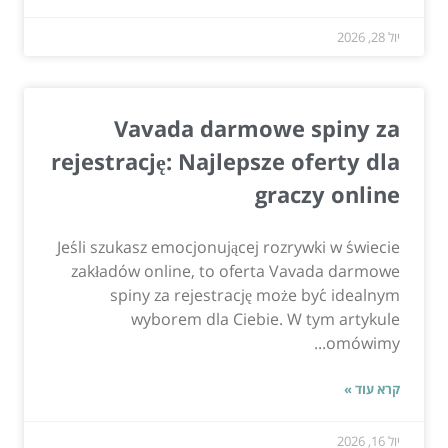
יול 28, 2026
Vavada darmowe spiny za
rejestrację: Najlepsze oferty dla
graczy online
Jeśli szukasz emocjonującej rozrywki w świecie
zakładów online, to oferta Vavada darmowe
spiny za rejestrację może być idealnym
wyborem dla Ciebie. W tym artykule
omówimy...
קרא עוד »
יול 16, 2026