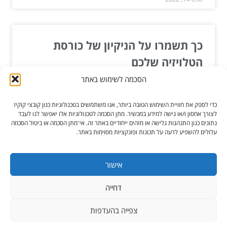
כך תשמרו על הניקיון של כורסת
הטלויזיה שלכם
הסכמה לשימוש באתר
המגוון הרחב של כורסאות יכול להיות נפלא, ולאחר
שבורים את הכורסא הכי יפה שתתאים אל העיצוב ואל
כדי לספק את חוויית השימוש הטובה ביותר, אנו משתמשים בטכנולוגיות כגון קובצי קוקיז
רמת...
לצורך אחסון ו/או גישה למידע במכשיר. מתן הסכמה לטכנולוגיות אלו יאפשר לנו לעבד
נתונים כגון התנהגות גלישה או מזהים ייחודיים באתר זה. אי־מתן הסכמה או ביטול הסכמה
עלולים להשפיע לרעה על תכונות ופונקציות מסוימות באתר.
קרא עוד »
ינו 22, 2020
אישור
דחייה
כל הזכויות שמורות ל-הגורו מקלקן
צפייה בהעדפות