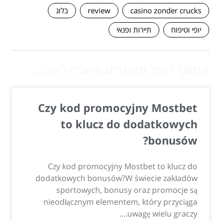
casino zonder crucks
review
בלוג
יופי וטיפוח
תיירות ופנאי
המשך לעוד מאמרים שיוכלו לעזור...
Czy kod promocyjny Mostbet
to klucz do dodatkowych
bonusów?
Czy kod promocyjny Mostbet to klucz do
dodatkowych bonusów?W świecie zakładów
sportowych, bonusy oraz promocje są
nieodłącznym elementem, który przyciąga
uwagę wielu graczy....