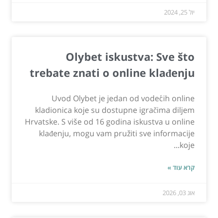
יול 25, 2024
Olybet iskustva: Sve što
trebate znati o online klađenju
Uvod Olybet je jedan od vodećih online
kladionica koje su dostupne igračima diljem
Hrvatske. S više od 16 godina iskustva u online
klađenju, mogu vam pružiti sve informacije
koje...
קרא עוד »
אוג 03, 2026