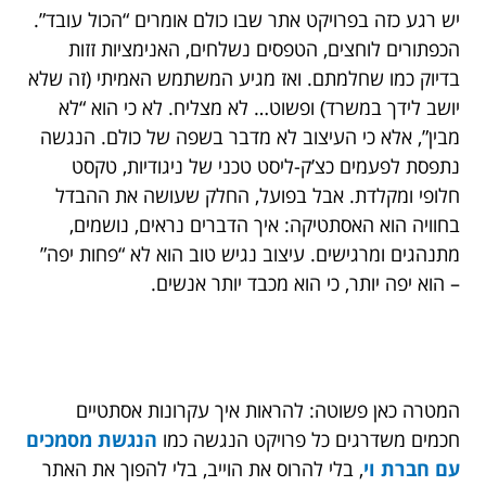
יש רגע כזה בפרויקט אתר שבו כולם אומרים “הכול עובד”.
הכפתורים לוחצים, הטפסים נשלחים, האנימציות זזות
בדיוק כמו שחלמתם. ואז מגיע המשתמש האמיתי (זה שלא
יושב לידך במשרד) ופשוט… לא מצליח. לא כי הוא “לא
מבין”, אלא כי העיצוב לא מדבר בשפה של כולם. הנגשה
נתפסת לפעמים כצ’ק-ליסט טכני של ניגודיות, טקסט
חלופי ומקלדת. אבל בפועל, החלק שעושה את ההבדל
בחוויה הוא האסתטיקה: איך הדברים נראים, נושמים,
מתנהגים ומרגישים. עיצוב נגיש טוב הוא לא “פחות יפה”
– הוא יפה יותר, כי הוא מכבד יותר אנשים.
המטרה כאן פשוטה: להראות איך עקרונות אסתטיים
חכמים משדרגים כל פרויקט הנגשה כמו
הנגשת מסמכים
עם חברת וי
, בלי להרוס את הוייב, בלי להפוך את האתר