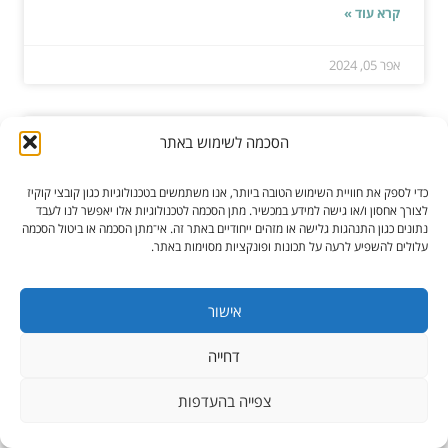
קרא עוד »
אפר 05, 2024
הסכמה לשימוש באתר
השקעה לטווח ארוך באיכות ובעמידות
של רהיטים מעוצבים לבית – למה זה
כדי לספק את חוויית השימוש הטובה ביותר, אנו משתמשים בטכנולוגיות כגון קובצי קוקיז
לצורך אחסון ו/או גישה למידע במכשיר. מתן הסכמה לטכנולוגיות אלו יאפשר לנו לעבד
משתלם יותר ממה שחשבת
נתונים כגון התנהגות גלישה או מזהים ייחודיים באתר זה. אי־מתן הסכמה או ביטול הסכמה
עלולים להשפיע לרעה על תכונות ופונקציות מסוימות באתר.
כשמדברים על רהיטים לבית, בדרך כלל עולים בראש
תמונות של טרנדים משתנים, סיילים חגים ו"חצי מחיר".
אישור
אבל מה...
דחייה
קרא עוד »
צפייה בהעדפות
דצמ 09, 2025