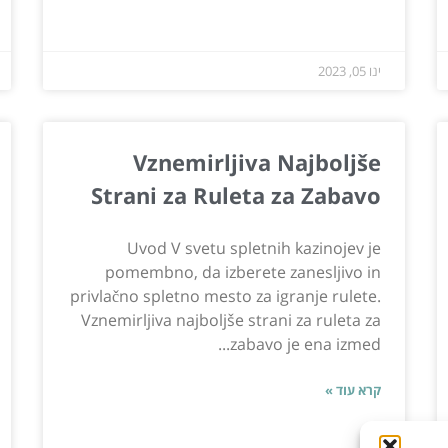
ינו 05, 2023
Vznemirljiva Najboljše
Strani za Ruleta za Zabavo
Uvod V svetu spletnih kazinojev je
pomembno, da izberete zanesljivo in
privlačno spletno mesto za igranje rulete.
Vznemirljiva najboljše strani za ruleta za
zabavo je ena izmed...
קרא עוד »