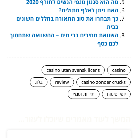
מה הוא סגנון מגפי הנשים לחורף 2020
האם ניתן לאלף חתולים?
כך תבחרו את סוג התאורה בחללים השונים
בבית
השוואת מחירים ברי מים – ההשוואה שתחסוך
לכם כסף
casino utan svensk licens
casino
casino zonder crucks
review
בלוג
יופי וטיפוח
תיירות ופנאי
המשך לעוד מאמרים שיוכלו לעזור...