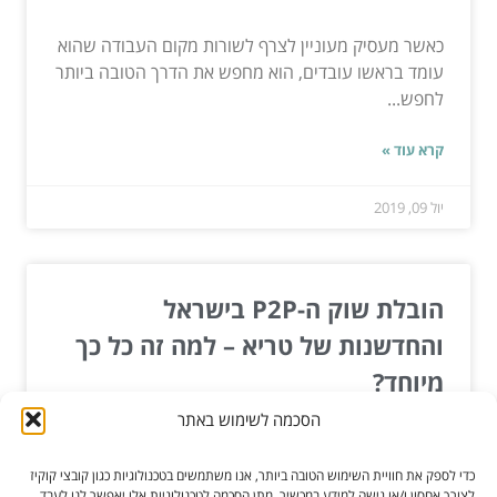
כאשר מעסיק מעוניין לצרף לשורות מקום העבודה שהוא
עומד בראשו עובדים, הוא מחפש את הדרך הטובה ביותר
לחפש...
קרא עוד »
יול 09, 2019
הובלת שוק ה-P2P בישראל
והחדשנות של טריא – למה זה כל כך
מיוחד?
הסכמה לשימוש באתר
אם אי פעם חשבתם שהמערכת הפיננסית היא כמו ג'ונגל
של בנקים, עמלות וניירת – הגיע הזמן להכיר את עולם
כדי לספק את חוויית השימוש הטובה ביותר, אנו משתמשים בטכנולוגיות כגון קובצי קוקיז
ה-P2P...
לצורך אחסון ו/או גישה למידע במכשיר. מתן הסכמה לטכנולוגיות אלו יאפשר לנו לעבד