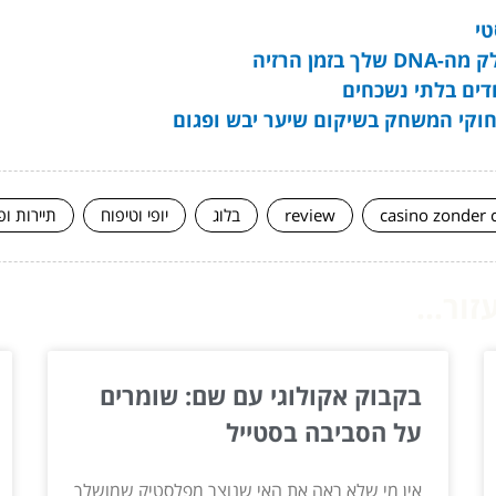
טי
מן הרזיה
דים בלתי נשכחים
casino zonder 
review
בלוג
יופי וטיפוח
תיירות ופ
ור...
בקבוק אקולוגי עם שם: שומרים
על הסביבה בסטייל
אין מי שלא ראה את האי שנוצר מפלסטיק שמושלך