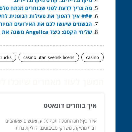
מה צריך לדעת לפני שבוחרים מנתח פלס
### איך להפוך את פעילות הגופנית לחלק מה-DNA שלך בז
הבשמים שיעשו לכם את האירועים המיוח
שליחי הקסם: כיצד Angelica משנה את חוקי המשחק בשיקום שיער יבש ופגום
crucks
casino utan svensk licens
casino
המשך לעוד מאמרים שיוכלו לעז
איך בוחרים דונאטס
איזה כיף! חג החנוכה תכף מגיע, ואנשים שאוהבים
דברי מתיקה, משחקי סביבונים, הדלקת נרות