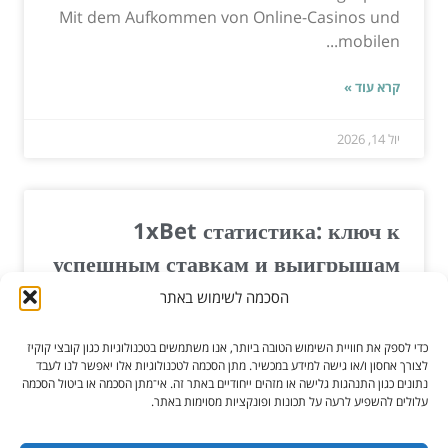
Mit dem Aufkommen von Online-Casinos und
mobilen...
קרא עוד »
יול 14, 2026
1xBet статистика: ключ к
успешным ставкам и выигрышам
הסכמה לשימוש באתר
1xBet статистика: ключ к успешным ставкам и
выигрышамВ мире спортивных ставок 1xBet
כדי לספק את חוויית השימוש הטובה ביותר, אנו משתמשים בטכנולוגיות כגון קובצי קוקיז
предлагает...
לצורך אחסון ו/או גישה למידע במכשיר. מתן הסכמה לטכנולוגיות אלו יאפשר לנו לעבד
נתונים כגון התנהגות גלישה או מזהים ייחודיים באתר זה. אי־מתן הסכמה או ביטול הסכמה
עלולים להשפיע לרעה על תכונות ופונקציות מסוימות באתר.
קרא עוד »