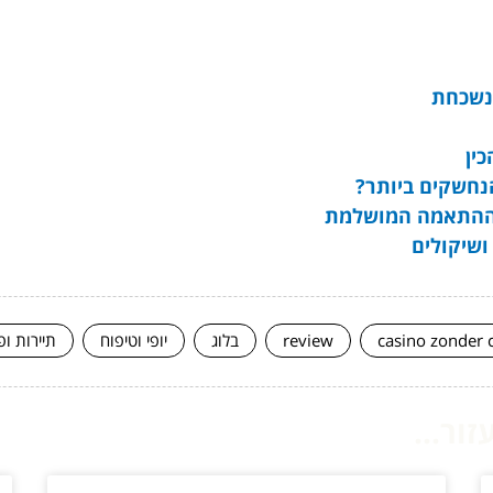
 נשכחת
ין
נחשקים ביותר?
ת ההתאמה המושלמת
ושיקולים
casino zonder 
review
בלוג
יופי וטיפוח
תיירות ופ
ור...