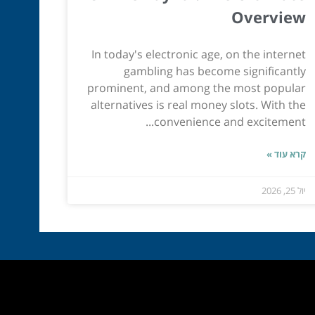
Overview
In today's electronic age, on the internet
gambling has become significantly
prominent, and among the most popular
alternatives is real money slots. With the
convenience and excitement...
קרא עוד »
יול 25, 2026