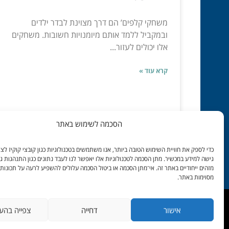
משחקי קלפים’ הם דרך מצוינת לבדר ילדים
ובמקביל ללמד אותם מיומנויות חשובות. משחקים
אלו יכולים לעזור...
קרא עוד »
הסכמה לשימוש באתר
ינו 15, 2023
כדי לספק את חוויית השימוש הטובה ביותר, אנו משתמשים בטכנולוגיות כגון קובצי קוקיז לצור
גישה למידע במכשיר. מתן הסכמה לטכנולוגיות אלו יאפשר לנו לעבד נתונים כגון התנהגות ג
מזהים ייחודיים באתר זה. אי־מתן הסכמה או ביטול הסכמה עלולים להשפיע לרעה על תכונות 
מסוימות באתר.
אישור
דחייה
צפייה בהע