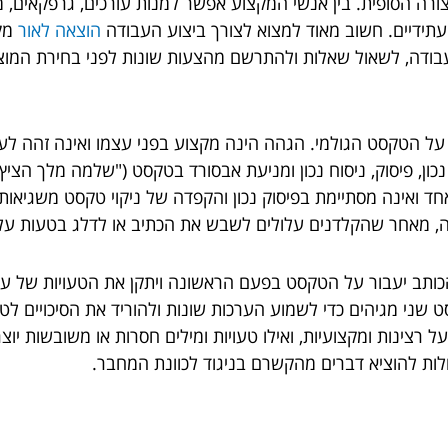
ה הסופית. בין אנשי המקצוע אפשר למנות עורכים, גרפקאים, מג
תידיים. חשוב מאוד למצוא לצורך ביצוע העבודה
הוצאה לאור
מקצ
עבודה, לשאול שאלות ולהתרשם מהצעות שונות לפני בחירת המוצי
על הטקסט הגולמי. הגהה הינה מקצוע בפני עצמו ואינה זהה לע
כון, פיסוק, ניסוח נכון ומניעת אבסורד בטקסט ("שלמה מלך הצי
חד ואינה מסתיימת בפיסוק נכון והקפדה של ניקוי טקסט משגיאות של
 מאחר שהקלדנים עלולים לשבש את הכתיב או לדלג בטעות על 
ב יעבור על הטקסט בפעם הראשונה ויתקן את הטעויות של עצמו
שני מגיהים כדי לשמוע הערכות שונות ולהוריד את הסיכויים לטעו
ינות ומקצועיות, ואילו טעויות ומילים חסרות או משובשות יוצרים
ולות להוציא דברים מהקשרם בניגוד לכוונת המחבר.