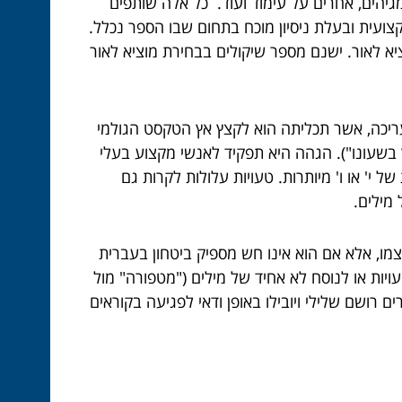
יהים, אחרים על עימוד ועוד. כל אלה שותפים
ועית ובעלת ניסיון מוכח בתחום שבו הספר נכלל.
א לאור. ישנם מספר שיקולים בבחירת מוציא לאור
ריכה, אשר תכליתה הוא לקצץ אץ הטקסט הגולמי
ץ בשעונו"). הגהה היא תפקיד לאנשי מקצוע בעלי
 י' או ו' מיותרות. טעויות עלולות לקרות גם
מילים.
, אלא אם הוא אינו חש מספיק ביטחון בעברית
יות או לנוסח לא אחיד של מילים ("מטפורה" מול
 רושם שלילי ויובילו באופן ודאי לפגיעה בקוראים