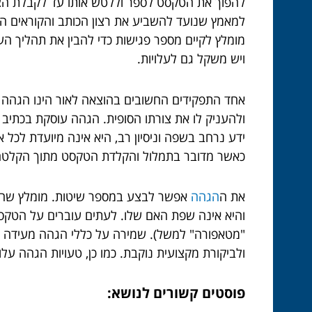
להפוך את הטקסט לספר וללטש אותו עד לקבלת הצור
למאמץ שנועד להשביע את רצון הכותב והקוראים הע
מומלץ לקיים מספר פגישות כדי להבין את תהליך ה
ויש משקל גם לעלויות.
אחד התפקידים החשובים בהוצאה לאור הינו הגהה 
ולהעניק לו את צורתו הסופית. הגהה עוסקת בכתיב נ
ידע נרחב בשפה וניסיון רב, היא אינה מיועדת לכל א
כאשר מדובר בתמלול והקלדת הטקסט מתוך הקלטה,
את ה
הגהה
אפשר לבצע במספר שיטות. מומלץ שהכות
והיא אינה שפת האם שלו. לעתים עוברים על הטקסט 
"מטאפורה" למשל). שמירה על כללי הגהה מעידה על רצ
ולביקורת מקצועית נוקבת. כמו כן, טעויות הגהה על
פוסטים קשורים לנושא: