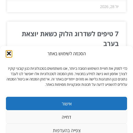
יול 28, 2026
7 טיפים לשדרוג הלוק כשאת יוצאת
בערב
הסכמה לשימוש באתר
אין כמו לצאת בערב אחרי יום עבודה מתיש ומייגע.
אומנם הנטייה הטבעית ביום מסוג זה תהיה להסתגר
כדי לספק את חוויית השימוש הטובה ביותר, אנו משתמשים בטכנולוגיות כגון קובצי קוקיז
בבית,...
לצורך אחסון ו/או גישה למידע במכשיר. מתן הסכמה לטכנולוגיות אלו יאפשר לנו לעבד
נתונים כגון התנהגות גלישה או מזהים ייחודיים באתר זה. אי־מתן הסכמה או ביטול הסכמה
עלולים להשפיע לרעה על תכונות ופונקציות מסוימות באתר.
קרא עוד »
דצמ 09, 2018
אישור
דחייה
כל הזכויות שמורות ל-הגורו מקלקן
צפייה בהעדפות