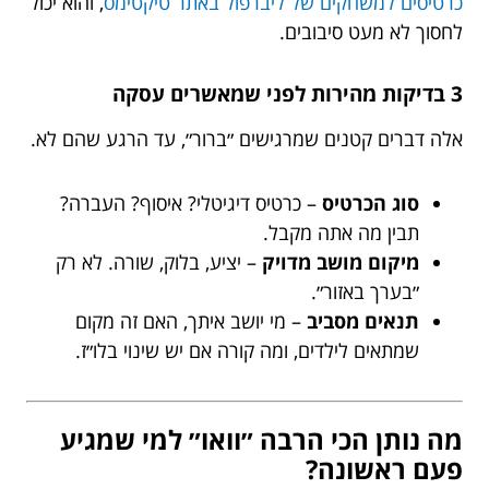
כרטיסים למשחקים של ליברפול באתר טיקטימס
, והוא יכול
לחסוך לא מעט סיבובים.
3 בדיקות מהירות לפני שמאשרים עסקה
אלה דברים קטנים שמרגישים ״ברור״, עד הרגע שהם לא.
סוג הכרטיס
– כרטיס דיגיטלי? איסוף? העברה?
תבין מה אתה מקבל.
מיקום מושב מדויק
– יציע, בלוק, שורה. לא רק
״בערך באזור״.
תנאים מסביב
– מי יושב איתך, האם זה מקום
שמתאים לילדים, ומה קורה אם יש שינוי בלו״ז.
מה נותן הכי הרבה ״וואו״ למי שמגיע
פעם ראשונה?