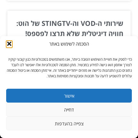
שירותי ה-VOD וה-STINGTV של הוט:
חוויה דיגיטלית שלא תרצו לפספס!
הסכמה לשימוש באתר
אם אתם לא מוקפים בבתים ודירות עם טלוויזיות, אתם
בטח שואלים את עצמכם: "מהו ה-VOD ולמה אני צריך
כדי לספק את חוויית השימוש הטובה ביותר, אנו משתמשים בטכנולוגיות כגון קובצי קוקיז
את ה-STINGTV של...
לצורך אחסון ו/או גישה למידע במכשיר. מתן הסכמה לטכנולוגיות אלו יאפשר לנו לעבד
נתונים כגון התנהגות גלישה או מזהים ייחודיים באתר זה. אי־מתן הסכמה או ביטול הסכמה
עלולים להשפיע לרעה על תכונות ופונקציות מסוימות באתר.
קרא עוד »
פבר 22, 2025
אישור
דחייה
כל הזכויות שמורות ל-הגורו מקלקן
צפייה בהעדפות