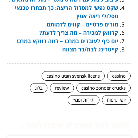
שקט נפשי למסלול הריצה: כך תבחרו טכנאי
מסלולי ריצה אמין
מורים פרטיים – קווים לדמותם
קרוואן למכירה – מה צריך לדעת?
יום כיף לעובדים במרכז – למה דווקא במרכז
קייטרינג לבת/בר מצווה
casino utan svensk licens
casino
casino zonder crucks
review
בלוג
יופי וטיפוח
תיירות ופנאי
המשך לעוד מאמרים שיוכלו לעזור...