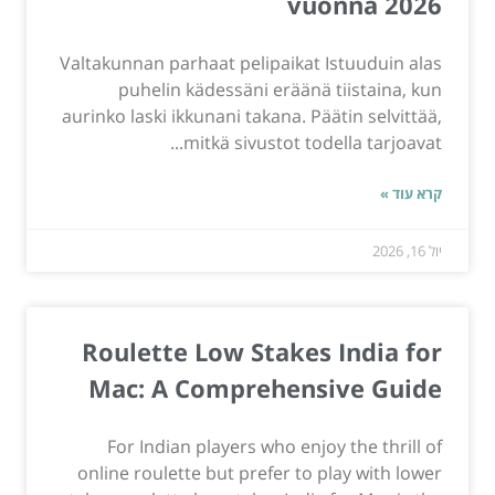
vuonna 2026
Valtakunnan parhaat pelipaikat Istuuduin alas
puhelin kädessäni eräänä tiistaina, kun
aurinko laski ikkunani takana. Päätin selvittää,
mitkä sivustot todella tarjoavat...
קרא עוד »
יול 16, 2026
Roulette Low Stakes India for
Mac: A Comprehensive Guide
For Indian players who enjoy the thrill of
online roulette but prefer to play with lower