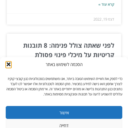
קרא עוד »
דצמ 19, 2022
לפני שאתה צולל פנימה: 8 תובנות
קריטיות על מיכלי פינוי פסולת
הסכמה לשימוש באתר
מיכלי סילוק פסולת הינם מכריעים בכל מערכת לניהול
פסולת, ומשמשים כנקודת המגע הראשונה בין ייצור
כדי לספק את חוויית השימוש הטובה ביותר, אנו משתמשים בטכנולוגיות כגון קובצי קוקיז
פסולת...
לצורך אחסון ו/או גישה למידע במכשיר. מתן הסכמה לטכנולוגיות אלו יאפשר לנו לעבד
נתונים כגון התנהגות גלישה או מזהים ייחודיים באתר זה. אי־מתן הסכמה או ביטול הסכמה
עלולים להשפיע לרעה על תכונות ופונקציות מסוימות באתר.
קרא עוד »
אוק 24, 2023
אישור
דחייה