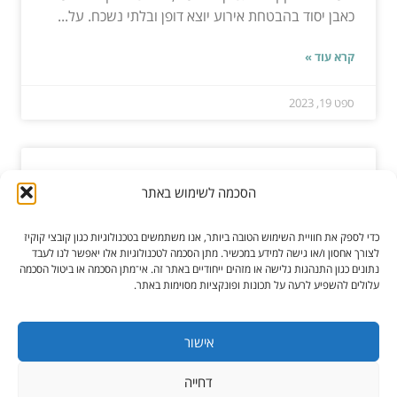
כאבן יסוד בהבטחת אירוע יוצא דופן ובלתי נשכח. על...
קרא עוד »
ספט 19, 2023
נגן בוזוקי
הסכמה לשימוש באתר
בוזוקי הוא כלי מיתר מסורתי, פופולרי ביוון ובקפריסין. זה
כדי לספק את חוויית השימוש הטובה ביותר, אנו משתמשים בטכנולוגיות כגון קובצי קוקיז
סוג של לאוטה. לבוזוקי יש שמות רבים ושונים, אך...
לצורך אחסון ו/או גישה למידע במכשיר. מתן הסכמה לטכנולוגיות אלו יאפשר לנו לעבד
נתונים כגון התנהגות גלישה או מזהים ייחודיים באתר זה. אי־מתן הסכמה או ביטול הסכמה
עלולים להשפיע לרעה על תכונות ופונקציות מסוימות באתר.
קרא עוד »
ספט 01, 2022
אישור
דחייה