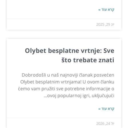
קרא עוד »
יונ 29, 2025
Olybet besplatne vrtnje: Sve
što trebate znati
Dobrodošli u naš najnoviji članak posvećen
Olybet besplatnim vrtnjama! U ovom članku
ćemo vam pružiti sve potrebne informacije o
ovoj popularnoj igri, uključujući...
קרא עוד »
יול 24, 2026