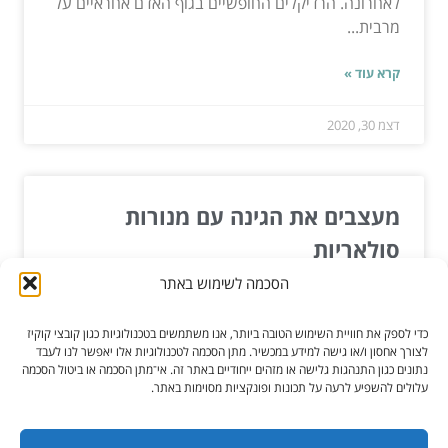
לאחרונה. הרדיקלים החופשיים בגוף האדם אחראיים על
מרבית...
קרא עוד »
דצמ 30, 2020
מעצבים את הגינה עם מנורות
סולאריות
הסכמה לשימוש באתר
כל מי שזכה לגינה הצמודה לביתו, יודע כי מצד אחד היא
דורשת הרבה טרחה ועליו לעבוד ולטפח את הגינה שלו.
כדי לספק את חוויית השימוש הטובה ביותר, אנו משתמשים בטכנולוגיות כגון קובצי קוקיז
מצד...
לצורך אחסון ו/או גישה למידע במכשיר. מתן הסכמה לטכנולוגיות אלו יאפשר לנו לעבד
נתונים כגון התנהגות גלישה או מזהים ייחודיים באתר זה. אי־מתן הסכמה או ביטול הסכמה
עלולים להשפיע לרעה על תכונות ופונקציות מסוימות באתר.
קרא עוד »