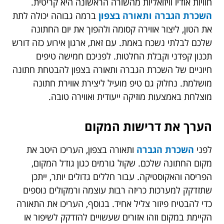
חוויות אודיו וויזואליות מהשורה הראשונה היא קריטית.
השכרת הגברה ותאורה בצפון
ברמה גבוהה יכולה לתת
את הטון, ליצור אווירה קסומה ולהפוך את יום החתונה
שלכם לבלתי נשכח באמת. עם זאת, ארגון אירוע כזה דורש
תכנון קפדני וקבלת החלטות. לפניכם חמישה טיפים
חיוניים של השכרת הגברה ותאורה בצפון להבטחת חתונה
מושלמת. נחלוק גם טיפ מועיל ליצירת אווירת חתונה
מוצלחת באמצעות מוזיקה ייעודית ואווירה טובה.
הערך את דרישות המקום
לפני
השכרת הגברה
ותאורה בצפון, העריכו היטב את
מקום החתונה שלכם. שקול גורמים כגון גודל המקום,
הפריסה והאקוסטיקה. עבור חללים גדולים יותר, ייתכן
שתזדקק למערכות כריזה רבות עוצמה ורמקולים נוספים
כדי להבטיח פיזור צליל אחיד. בנוסף, העריכו את התאורה
הקיימת במקום וזהו אזורים שעשויים להזדקק לשיפור או