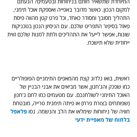
המיוחדת שתשאיר חותם בניחוחות ובטעמים? הגעתם
למקום הנכון. כאשר מדובר באפייה ואספקת אוכל תימני,
התהליך מסובך ומסודר כאחד, וכל פרט קטן מהווה פיסת
פאזל בסיפור התפריט שלכם. עם הניסיון הנכון בטכניקות
שונות, אפשר לייעל את התהליכים ולתת למנות שלכם זווית
ייחודית שלא תישכח.
ראשית, בואו נלדוג קצת מהמאפים התימניים הפופולריים
כמו שפנק והג'חנון, אשר מביאים את אבני הבניין של
האוכל התימני לשולחנכם. עם מטעמים כמו לחם ג'חנון
(שפותחים בצורת פרח) או פיתה תימנית טרייה, מובטחת
חוויה של ניחוחות שימלאו את הלב והנשמה. נסו
פלאפל
בלחוח של מאפיית ידעי