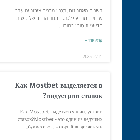
בשנים האחרונות, תכנון מבנים ציבוריים עבר
שינויים מרחיקי לכת. המגוון הרחב של גישות
חדשניות טומן בחובו...
קרא עוד »
ינו 22, 2025
Как Mostbet выделяется в
индустрии ставок?
Как Mostbet выделяется в индустрии
ставок?Mostbet - это один из ведущих
букмекеров, который выделяется в...