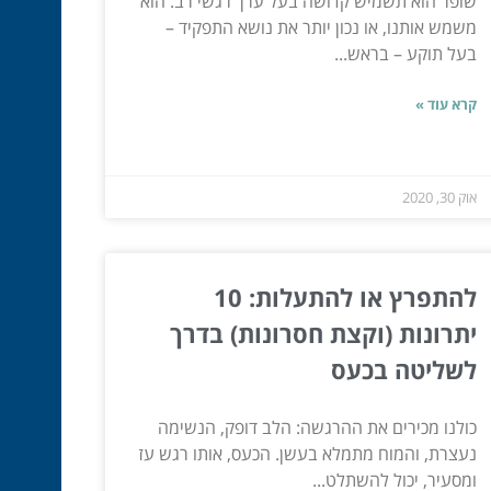
שופר הוא תשמיש קדושה בעל ערך רגשי רב. הוא
משמש אותנו, או נכון יותר את נושא התפקיד –
בעל תוקע – בראש...
קרא עוד »
אוק 30, 2020
להתפרץ או להתעלות: 10
יתרונות (וקצת חסרונות) בדרך
לשליטה בכעס
כולנו מכירים את ההרגשה: הלב דופק, הנשימה
נעצרת, והמוח מתמלא בעשן. הכעס, אותו רגש עז
ומסעיר, יכול להשתלט...