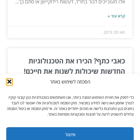
אלו מעוניינים לגור בחו"ל, לעשות רילוקיישן או סתם כך...
קרא עוד »
מאי 05, 2019
כאבי כתף? הכירו את הטכנולוגיות
החדשות שיכולות לשנות את חייכם!
הסכמה לשימוש באתר
כאבי כתף הם אחת הבעיות המפחידות ביותר שניתן
לחוות. הם יכולים להיגרם מסיבות שונות - טראומה,
כדי לספק את חוויית השימוש הטובה ביותר, אנו משתמשים בטכנולוגיות כגון קובצי קוקיז
התעמלות לא...
לצורך אחסון ו/או גישה למידע במכשיר. מתן הסכמה לטכנולוגיות אלו יאפשר לנו לעבד
נתונים כגון התנהגות גלישה או מזהים ייחודיים באתר זה. אי־מתן הסכמה או ביטול הסכמה
עלולים להשפיע לרעה על תכונות ופונקציות מסוימות באתר.
קרא עוד »
ינו 22, 2025
אישור