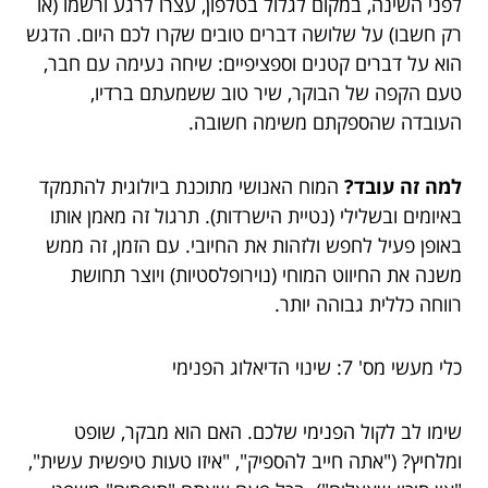
לפני השינה, במקום לגלול בטלפון, עצרו לרגע ורשמו (או
רק חשבו) על שלושה דברים טובים שקרו לכם היום. הדגש
הוא על דברים קטנים וספציפיים: שיחה נעימה עם חבר,
טעם הקפה של הבוקר, שיר טוב ששמעתם ברדיו,
העובדה שהספקתם משימה חשובה.
למה זה עובד?
המוח האנושי מתוכנת ביולוגית להתמקד
באיומים ובשלילי (נטיית הישרדות). תרגול זה מאמן אותו
באופן פעיל לחפש ולזהות את החיובי. עם הזמן, זה ממש
משנה את החיווט המוחי (נוירופלסטיות) ויוצר תחושת
רווחה כללית גבוהה יותר.
כלי מעשי מס' 7: שינוי הדיאלוג הפנימי
שימו לב לקול הפנימי שלכם. האם הוא מבקר, שופט
ומלחיץ? ("אתה חייב להספיק", "איזו טעות טיפשית עשית",