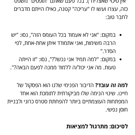
"אין סיכוי שאצליח"). בכל פעם שאתם "תופסים" משפט
כזה, עצרו ועשו לו "עריכה" קטנה, כאילו הייתם מדברים
לחבר טוב:
במקום: "אני לא אעמוד בכל העומס הזה", נסו: "יש
הרבה משימות, ואני אתמודד איתן אחת-אחת, לפי
הסדר."
במקום: "למה תמיד אני נכשל?", נסו: "זו הייתה
טעות. מה אני יכול/ה ללמוד ממנה לפעם הבאה?".
למה זה עובד?
הדיבור הפנימי שלנו הוא הפסקול של
חיינו. שינוי הנימה שלו מביקורתית לתומכת הוא אחד
המפתחות העוצמתיים ביותר להפחתת סטרס כרוני ולבניית
חוסן נפשי.
לסיכום: מתרגול למציאות