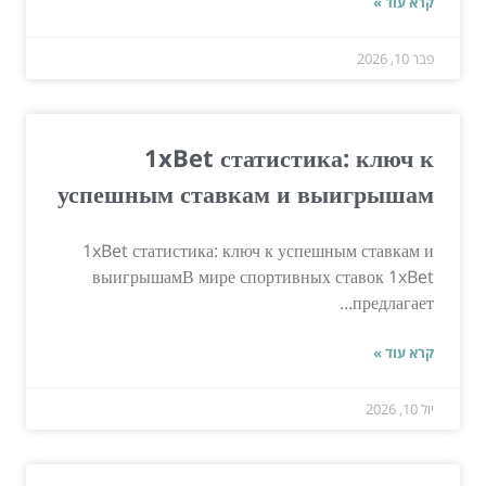
קרא עוד »
פבר 10, 2026
1xBet статистика: ключ к
успешным ставкам и выигрышам
1xBet статистика: ключ к успешным ставкам и
выигрышамВ мире спортивных ставок 1xBet
предлагает...
קרא עוד »
יול 10, 2026