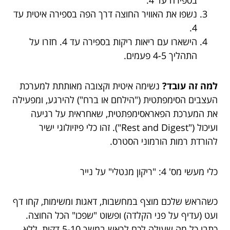
בספירה עד 4.
נשפו את האוויר החוצה דרך הפה בספירה איטית עד
4.
הישארו עם ריאות ריקות בספירה עד 4. חזרו על
התהליך 4-5 פעמים.
למה זה עובד?
נשימה איטית וקצובה מאותתת למערכת
העצבים הסימפתטית ("הילחם או ברח") להירגע, ומפעילה
את המערכת הפאראסימפתטית, שאחראית על רגיעה
ועיכול ("Rest and Digest"). זהו כלי פיזיולוגי ישיר
להורדת רמות הורמוני הסטרס.
כלי מעשי מס' 4: "ריקון מנטלי" על נייר
כשהראש שלכם מוצף במחשבות, דאגות ומשימות, קחו דף
ועט (עדיף על פני הקלדה) ופשוט "שפכו" הכל החוצה.
כתבו כל מה שעולה לכם לראש במשך 5-10 דקות, ללא