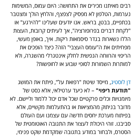
רבים מאיתנו מכירים את התחושה: היום עמוס, המשימות
נערמות, הטלפון לא מפסיק לצפצף, והלחץ הולך ומצטבר
בכתפיים, בבטן, בראש. אנו יודעים שעלינו "להירגע" או
"לקחת דברים בפרופורציה", אך לעיתים קרובות, העצות
הללו נשארות בגדר סיסמאות ריקות. איך, באופן מעשי,
מפחיתים את ה"עומס העצבי" הזה? כיצד הופכים את
הריפוי והרווחה הנפשית לחלק אינטגרלי מהשגרה, ולא
למותרות השמורות לסופי שבוע או לחופשות?
דן לוסטיג
, מייסד שיטת "רפואת על", פיתח את המושג
"תודעת ריפוי"
– לא כיעד ערטילאי, אלא כסט של
מיומנויות וכלים פרקטיים שכל אדם יכול ללמוד וליישם. לא
מדובר בניתוק מהמציאות או בהתעלמות מקשיים, אלא
בפיתוח מערכת יחסים חדשה עם עצמנו ועם העולם
סביבנו. זוהי היכולת לעצור את התגובה האוטומטית של
הסטרס, ולבחור במודע בתגובה שמקדמת שקט פנימי,