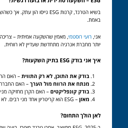
ESG – השקעה סולידית או בועה רגשית?
בשיא הטרנד, קרנות ESG גייסו
באמת.
אני,
רועי רוסטמי
יותר מחברת אנרגיה מתחדשת שעדיין לא רווחית.
איך אני בודק ESG בתיק השקעות?
בודק את התוכן, לא רק התווית
– האם החב
מנתח את הרווח מול הערך
– האם החברה ג
בודק קונפליקטים
– האם הקרן מחזיקה מניו
מאזן
– ESG הוא קריטריון אחד מני רבים. לא היחיד.
לאן הולך התחום?
ב-2025, ESG מתייצב. אחרי טרנד מופרז