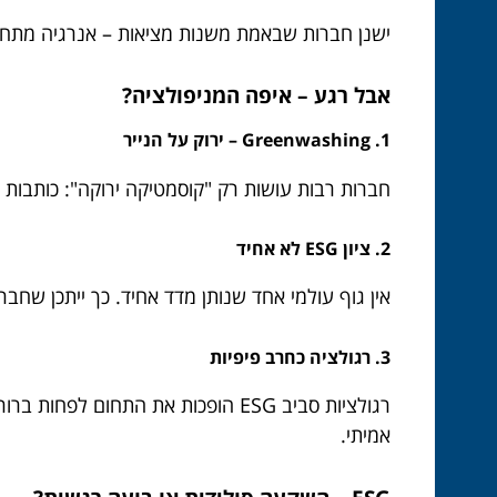
ישנן חברות שבאמת משנות מציאות – אנרגיה מתחד
אבל רגע – איפה המניפולציה?
1. Greenwashing – ירוק על הנייר
חברות רבות עושות רק "קוסמטיקה ירוקה": כותבות דוח ESG מפואר, ממנות "ראש תחום קיימות", שותלות עץ ביום כדור הארץ – ובפועל לא משנות כלום 
2. ציון ESG לא אחיד
אין גוף עולמי אחד שנותן מדד אחיד. כך ייתכן שח
3. רגולציה כחרב פיפיות
רגולציות סביב ESG הופכות את התחו
אמיתי.