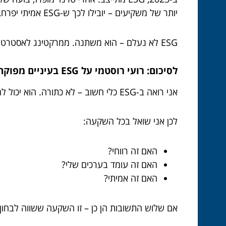
יותר של משקיעים – יובילו לכך ש-ESG אמיתי יפרח, והזיופים ייעלמו.
ESG לא נעלם – הוא משתנה. ממרקטינג לאסטרטגיה. מהצהרות למדיניות אמיתית.
לסיכום: רועי רוסטמי על ESG בעיניים מפוקחות
אני רואה ב-ESG כלי חשוב – לא כתורה. הוא יכול להיות מנוע השקעה, אבל לא תחליף להיגיון פיננסי. משקיע חכם לא קונה אג׳נדה – הוא בוחן את כל התמונה.
לכן אני שואל בכל השקעה:
האם זה רווחי?
האם זה עומד בערכים שלי?
האם זה אמיתי?
אם שלוש התשובות הן כן – זו השקעה ששווה לבחון.