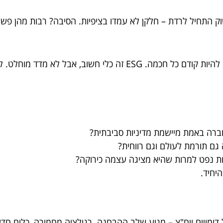
 הון עתק. אך כשהשוק התחיל לרדת – חלקן לא עמדו בציפיות. הסיבה? רבות 
, מאמין שהשקעה אמיתית – צריכה להיות קודם כל חכמה. ESG 
רה באמת מיישמת מדיניות סביבתית?
ם תורמת לעולם וגם רווחית?
ת נפט למרות שהיא מציגה עצמה כירוקה?
, בועה של דימויים ויח"צ – מגיע שלב ההבחנה. רגולציה מחמירה, כל