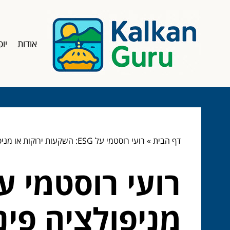
אודות
יופ
דף הבית
»
רועי רוסטמי על ESG: השקעות ירוקות או מניפולציה פיננסית?
מניפולציה פינ