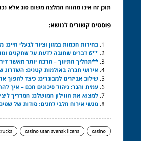
תוכן זה אינו מהווה המלצה משום סוג אלא נכת
פוסטים קשורים לנושא:
בחירות חכמות במזון וציוד לבעלי חיים: מ
**6 דברים שחובה לדעת על שחקנים ומופעי רחוב לכל מטרה – למי זה מתאים ולמי לא ממש**
**תהליך התיווך – הרבה יותר מאשר דירו
אירועי חברה באולמות קטנים: השדרוג ש
שילוב אביזרים למבוגרים: כיצד להפוך א
עמית והגר: ניהול סיכונים חכם – איך לה
למצוא את הווילון המושלם: המדריך ליצי
מגשי אירוח חלבי לחגים: סודות של שפים
crucks
casino utan svensk licens
casino