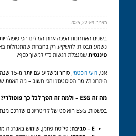
תאריך: מאי 22, 2025
בשנים האחרונות הפכה אחת המילים הכי פופולריו
נשמע מבטיח: להשקיע רק בחברות שמתנהלות באחריו
פיננסית
שמנצלת רגשות כדי למשוך כסף?
אני,
רועי רוסטמי
, סוחר
היתרונות? מה הסיכונים? והכי חשוב – מה האמת 
מה זה ESG – ולמה זה הפך לכל כך פופולרי?
בפשטות, ESG הוא סט של קריטריונים שדרכם מנתחים השקעות לא רק לפי תשואה – אלא לפי ערכים:
E – סביבה
: פליטת פחמן, שימוש באנרגיה מת