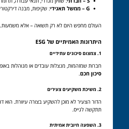
S – חברתי
: שוויון מגדרי, תנאי עבודה, תרומ
G – ממשל תאגידי
: שקיפות, מבנה דירקטוריו
העולם מחפש היום לא רק תשואה – אלא משמעות. וז
היתרונות האמיתיים של ESG
1. צמצום סיכונים עתידיים
חברות שמזהמות, מנצלות עובדים או מנוהלות באופן לא תקין – ע
סיכון חכם
.
2. משיכת משקיעים צעירים
תתקשה לגייס.
3. השפעה חיובית אמיתית