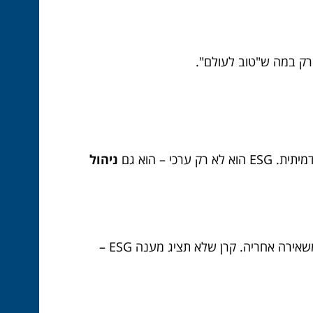
רק במה ש"טוב לעולם".
 – הוא גם
ניהול
הדור הצעיר לא מוכן להשקיע בצורה עיוורת. הוא דורש לדעת מה החברה עושה, איך היא מתנהגת, ואיזה עולם היא משאירה אחריה. קרן שלא תציג מענה ESG –