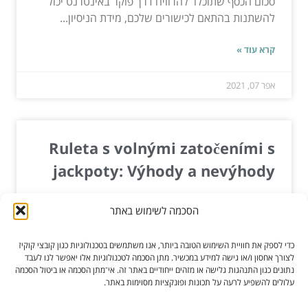
סכום הכסף שתוכלו להרוויח דרך פוקר באינטרנט יכול
להשתנות בהתאם לכישורים שלכם, מידת הניסיון...
קרא עוד »
אפר 07, 2021
Ruleta s volnými zatočeními s
jackpoty: Výhody a nevýhody
Ruleta s volnými zatočeními s jackpoty je
הסכמה לשימוש באתר
oblíbenou variantou klasické rulety, která
nabízí hráčům možnost vyhrát velké peníze v
כדי לספק את חוויית השימוש הטובה ביותר, אנו משתמשים בטכנולוגיות כגון קובצי קוקיז
podobě jackpotů. V tomto článku se...
לצורך אחסון ו/או גישה למידע במכשיר. מתן הסכמה לטכנולוגיות אלו יאפשר לנו לעבד
נתונים כגון התנהגות גלישה או מזהים ייחודיים באתר זה. אי־מתן הסכמה או ביטול הסכמה
עלולים להשפיע לרעה על תכונות ופונקציות מסוימות באתר.
קרא עוד »