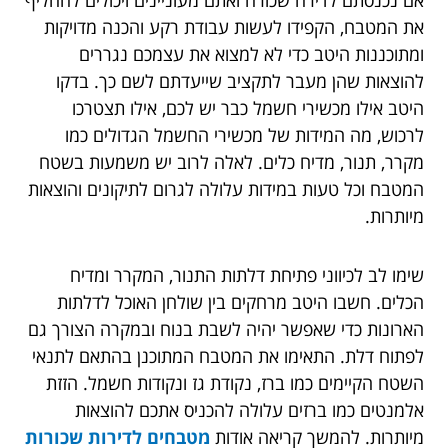
אם נכנסתם לדירה שכורה ואתם מעוניינים ויכולים להחליף
את המטבח, הקפידו לעשות עבודת רקע והכנה מדויקות
ומתוכננות היטב כדי לא למצוא את עצמכם נגררים
להוצאות שהן מעבר לתקציב שייעדתם לשם כך. בדקו
היטב אילו מכשירי חשמל כבר יש לכם, אילו תצטרכו
לרכוש, מה המידות של מכשירי החשמל הגדולים כמו
מקרר, תנור, מדיח כלים. לאלה לרוב יש משמעות בשטח
המטבח וכל טעות במידות עלולה לגרום לתיקונים והוצאות
מיותרות.
שימו לב לכיווני פתיחת דלתות התנור, המקרר ומדיח
הכלים. חשבו היטב מרחקים בין שולחן האוכל לדלתות
הארונות כדי שאפשר יהיה לשבת בנוח ובמקרה הצורך גם
לפתוח דלת. התאימו את המטבח המתוכנן בהתאם לתנאי
השטח הקיימים כמו ברז, נקודת גז ונקודות חשמל. הזזת
אלמנטים כמו ברזים עלולה להכניס אתכם להוצאות
מיותרות. להמשך קריאה אודות
מטבחים לדירות שכורות