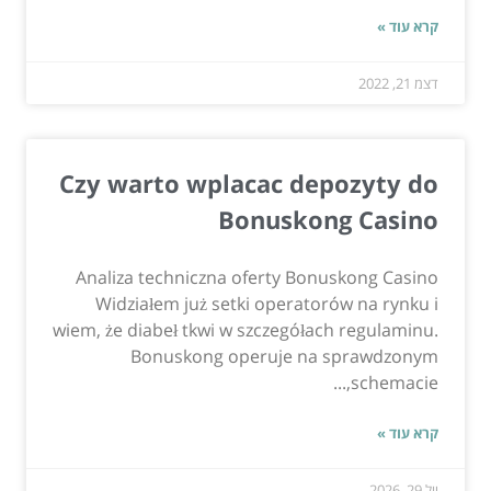
קרא עוד »
דצמ 21, 2022
Czy warto wplacac depozyty do
Bonuskong Casino
Analiza techniczna oferty Bonuskong Casino
Widziałem już setki operatorów na rynku i
wiem, że diabeł tkwi w szczegółach regulaminu.
Bonuskong operuje na sprawdzonym
schemacie,...
קרא עוד »
יול 29, 2026