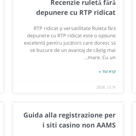
Recenzie ruletă fără
depunere cu RTP ridicat
RTP ridicat și versatilitate Ruleta fără
depunere cu RTP ridicat este o opțiune
excelentă pentru jucătorii care doresc să
se bucure de un avantaj de câștig mai
mare. Cu un...
קרא עוד »
יול 13, 2026
Guida alla registrazione per
i siti casino non AAMS