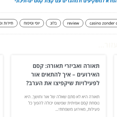
 המלא למשקיעים ולמהגרים עם קצת קסם ים-תיכוני
casino zonder 
review
בלוג
יופי וטיפוח
תיירות ופ
ור...
תאורה ואביזרי תאורה: קסם
האירועים – איך להתאים אור
לפעילויות שיקפיצו את הערב?
תאורה היא לא סתם שאלה של אור וחושך. היא
נוסחת קסם אמיתית שפשוט יכולה להפוך כל
פעילות, מאירוע משפחתי...