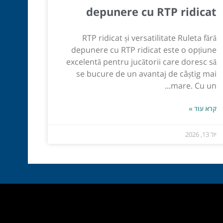
depunere cu RTP ridicat
RTP ridicat și versatilitate Ruleta fără
depunere cu RTP ridicat este o opțiune
excelentă pentru jucătorii care doresc să
se bucure de un avantaj de câștig mai
mare. Cu un...
קרא עוד »
יול 13, 2026