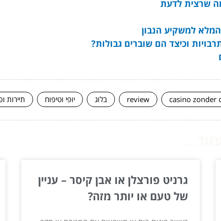
 מה שרצית לדעת
המלא למשקיע הנבון
תרבויות וכיצד הם שוברים גבולות?
casino zonder 
review
בלוג
יופי וטיפוח
תיירות ופ
ור...
גרניט פורצלן או אבן קיסר – עניין
של טעם או יותר מזה?