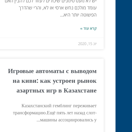
יש לא מעט סימנים שיכולים לעזור לכם להבין האם
עומד מולכם נחש ארסי או לא, והרי שהדרך
הפשוטה יותר היא...
קרא עוד »
יונ 15, 2020
Игровые автоматы с выводом
на киви: как устроен рынок
азартных игр в Казахстане
Казахстанский гемблинг переживает
трансформацию.Ещё пять лет назад слот-
машины ассоциировались у...