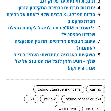
תובנות חיוניות על פירוק רכב
יתרונות מרכזיים בבחירת המקלחון הנכון
סודות הפרקט: 8 דברים שלא ידעתם על בחירת
חברת פרקטים
**מערכות CRM: הסוד לניהול לקוחות מוצלח
שכולנו פספסנו**
עיצוב מטבחים מודרניים: מה בין הפונקציה
לאומנות?
השקעות באנרגיה מתחדשת: העתיד בידיים
שלך – הגיע הזמן לנצל את הפוטנציאל של
אנרגיה ירוקה!
casino utan svensk licens
casino
casino zonder crucks
review
בלוג
יופי וטיפוח
תיירות ופנאי