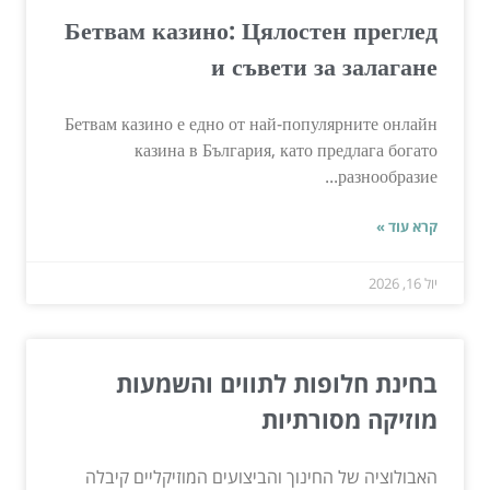
Бетвам казино: Цялостен преглед
и съвети за залагане
Бетвам казино е едно от най-популярните онлайн
казина в България, като предлага богато
разнообразие...
קרא עוד »
יול 16, 2026
בחינת חלופות לתווים והשמעות
מוזיקה מסורתיות
האבולוציה של החינוך והביצועים המוזיקליים קיבלה