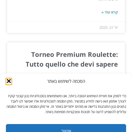
קרא עוד »
יול 31, 2020
Torneo Premium Roulette:
Tutto quello che devi sapere
Il Torneo Premium Roulette è una delle
הסכמה לשימוש באתר
varianti più popolari del classico gioco di
roulette, che offre ai giocatori un'esperienza
כדי לספק את חוויית השימוש הטובה ביותר, אנו משתמשים בטכנולוגיות כגון קובצי קוקיז
1circolopavia.it di gioco entusiasmante e...
לצורך אחסון ו/או גישה למידע במכשיר. מתן הסכמה לטכנולוגיות אלו יאפשר לנו לעבד
נתונים כגון התנהגות גלישה או מזהים ייחודיים באתר זה. אי־מתן הסכמה או ביטול הסכמה
עלולים להשפיע לרעה על תכונות ופונקציות מסוימות באתר.
קרא עוד »
יול 24, 2026
אישור