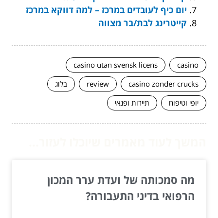
יום כיף לעובדים במרכז – למה דווקא במרכז
קייטרינג לבת/בר מצווה
casino utan svensk licens
casino
casino zonder crucks
review
בלוג
יופי וטיפוח
תיירות ופנאי
המשך לעוד מאמרים שיוכלו לעזור...
מה סמכותה של ועדת ערר המכון
הרפואי בדיני התעבורה?