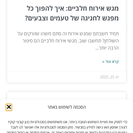
מגש אירוח חלביים: איך להפוך כל
מפגש לחגיגה של טעמים וצבעים?
תמיד חשבתם שמגש אירוח זה סתם משהו שזורקים על
השולחן? תחשבו שוב. מגשי אירוח חלביים הם סיפור
הרבה יותר...
קרא עוד »
יונ 25, 2025
ספות – תרכשו במקום הנכון
הסכמה לשימוש באתר
אתם לא צריכים להגיע לחנות הרהיטים הקרובה לביתכם
כדי לספק את חוויית השימוש הטובה ביותר, אנו משתמשים בטכנולוגיות כגון קובצי קוקיז
ולהתאכזב כשאתם מוצאים ספות לא איכותיות או כאלה...
לצורך אחסון ו/או גישה למידע במכשיר. מתן הסכמה לטכנולוגיות אלו יאפשר לנו לעבד
נתונים כגון התנהגות גלישה או מזהים ייחודיים באתר זה. אי־מתן הסכמה או ביטול הסכמה