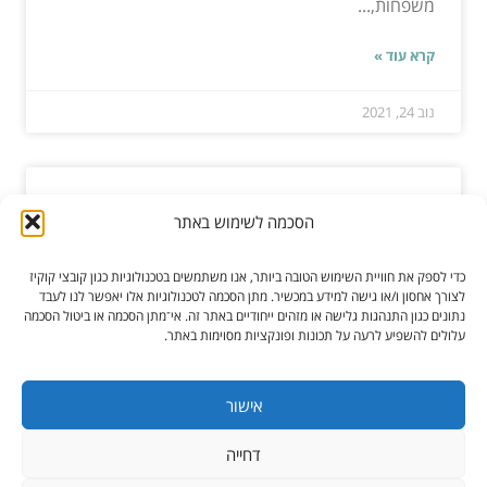
משפחות,...
קרא עוד »
נוב 24, 2021
אטרקציות רומנטיות
הסכמה לשימוש באתר
אטרקציות רומנטיות הן דרך מצוינת לחגוג יום מיוחד כמו
כדי לספק את חוויית השימוש הטובה ביותר, אנו משתמשים בטכנולוגיות כגון קובצי קוקיז
יום נישואין, יום הולדת ועוד. מומלץ להתחיל בלחשוב...
לצורך אחסון ו/או גישה למידע במכשיר. מתן הסכמה לטכנולוגיות אלו יאפשר לנו לעבד
נתונים כגון התנהגות גלישה או מזהים ייחודיים באתר זה. אי־מתן הסכמה או ביטול הסכמה
עלולים להשפיע לרעה על תכונות ופונקציות מסוימות באתר.
קרא עוד »
נוב 07, 2022
אישור
דחייה