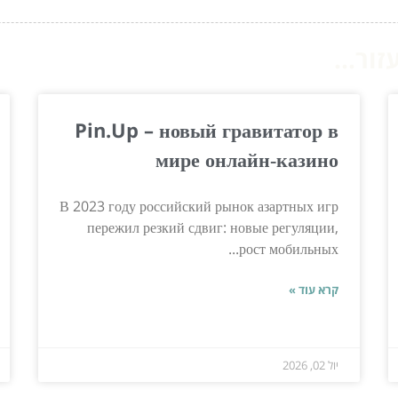
ור...
Pin.Up – новый гравитатор в
мире онлайн‑казино
В 2023 году российский рынок азартных игр
пережил резкий сдвиг: новые регуляции,
рост мобильных...
קרא עוד »
יול 02, 2026