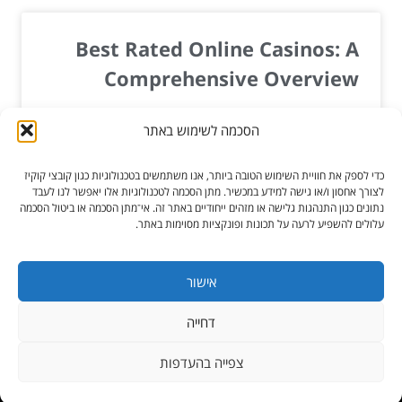
Best Rated Online Casinos: A
Comprehensive Overview
On the internet online casinos have actually
הסכמה לשימוש באתר
revolutionized the gambling market, supplying
players with ease, a variety of games, and the
כדי לספק את חוויית השימוש הטובה ביותר, אנו משתמשים בטכנולוגיות כגון קובצי קוקיז
possibility to win large from the convenience...
לצורך אחסון ו/או גישה למידע במכשיר. מתן הסכמה לטכנולוגיות אלו יאפשר לנו לעבד
נתונים כגון התנהגות גלישה או מזהים ייחודיים באתר זה. אי־מתן הסכמה או ביטול הסכמה
עלולים להשפיע לרעה על תכונות ופונקציות מסוימות באתר.
קרא עוד »
יול 13, 2026
אישור
דחייה
כל הזכויות שמורות ל-הגורו מקלקן
צפייה בהעדפות